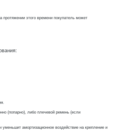
На протяжении этого времени покупатель может
ования:
.
ия.
но (попарно), либо плечевой ремень (если
 и уменьшит амортизационное воздействие на крепление и