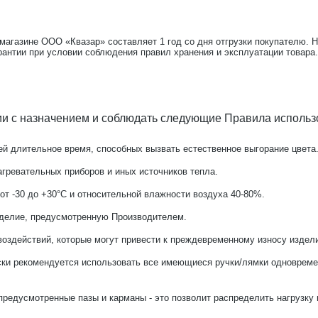
-магазине ООО «Квазар» составляет 1 год со дня отгрузки покупателю. 
рантии при условии соблюдения правил хранения и эксплуатации товара.
ии с назначением и соблюдать следующие Правила использ
й длительное время, способных вызвать естественное выгорание цвета
агревательных приборов и иных источников тепла.
от -30 до +30°С и относительной влажности воздуха 40-80%.
зделие, предусмотренную Производителем.
оздействий, которые могут привести к преждевременному износу издел
ки рекомендуется использовать все имеющиеся ручки/лямки одновремен
предусмотренные пазы и карманы - это позволит распределить нагрузку