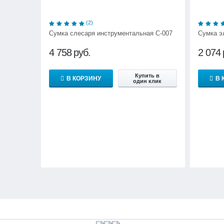
(2)
Сумка слесаря инструментальная С-007
Сумка э
4 758
руб.
2 074
Купить в
В КОРЗИНУ
В 
один клик