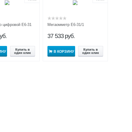
р цифровой Е6-31
Мегаомметр Е6-31/1
уб.
37 533
руб.
Купить в
Купить в
ИНУ
В КОРЗИНУ
один клик
один клик