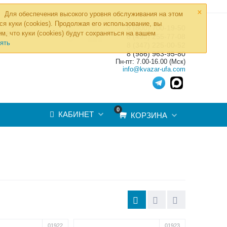
×
Для обеспечения высокого уровня обслуживания на этом
ся куки (cookies). Продолжая его использование, вы
8 (800) 700-19-50
»
м, что куки (cookies) будут сохраняться на вашем
ТОВ
8 (495) 255-77-08
ять
8 (347) 225-00-52
8 (986) 963-95-80
Пн-пт: 7.00-16.00 (Мск)
info@kvazar-ufa.com
0
КАБИНЕТ
КОРЗИНА
01922
01923