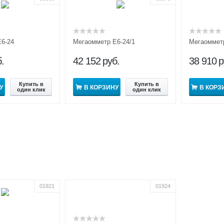
Е6-24
Мегаомметр Е6-24/1
Мегаоммет
.
42 152
руб.
38 910
р
Купить в
Купить в
У
В КОРЗИНУ
В КОРЗ
один клик
один клик
01921
01924