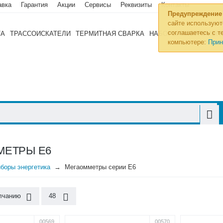
авка
Гарантия
Акции
Сервисы
Реквизиты
Контакты
Предупреждение
сайте используют
соглашаетесь с те
ТА
ТРАССОИСКАТЕЛИ
ТЕРМИТНАЯ СВАРКА
НАБОРЫ ИНСТРУМЕН
компьютере:
Прин
МЕТРЫ Е6
боры энергетика
Мегаомметры серии Е6
лчанию
48
00569
00570