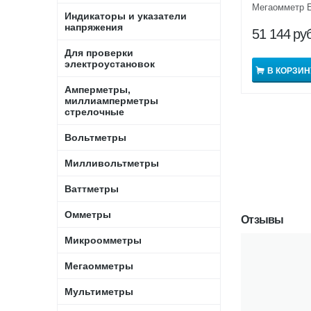
Мегаомметр 
Индикаторы и указатели
напряжения
51 144
руб
Для проверки
электроустановок
В КОРЗИН
Амперметры,
миллиамперметры
стрелочные
Вольтметры
Милливольтметры
Ваттметры
Омметры
Отзывы
Микроомметры
Мегаомметры
Мультиметры