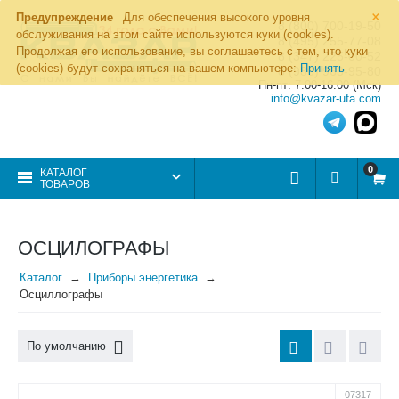
×
Предупреждение
Для обеспечения высокого уровня
8 (800) 700-19-50
обслуживания на этом сайте используются куки (cookies).
8 (495) 255-77-08
Продолжая его использование, вы соглашаетесь с тем, что куки
8 (347) 225-00-52
(cookies) будут сохраняться на вашем компьютере:
Принять
8 (986) 963-95-80
Пн-пт: 7.00-16.00 (Мск)
info@kvazar-ufa.com
0
КАТАЛОГ
ТОВАРОВ
ОСЦИЛОГРАФЫ
Каталог
Приборы энергетика
Осциллографы
По умолчанию
07317