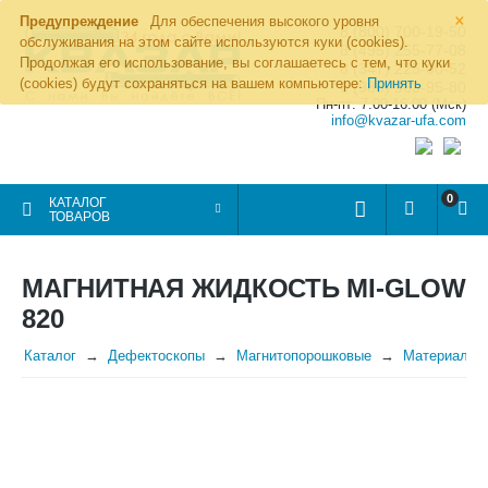
×
Предупреждение
Для обеспечения высокого уровня
8 (800) 700-19-50
обслуживания на этом сайте используются куки (cookies).
8 (495) 255-77-08
Продолжая его использование, вы соглашаетесь с тем, что куки
8 (347) 225-00-52
(cookies) будут сохраняться на вашем компьютере:
Принять
8 (986) 963-95-80
Пн-пт: 7.00-16.00 (Мск)
info@kvazar-ufa.com
0
КАТАЛОГ
ТОВАРОВ
МАГНИТНАЯ ЖИДКОСТЬ MI-GLOW
820
Каталог
Дефектоскопы
Магнитопорошковые
Материалы 