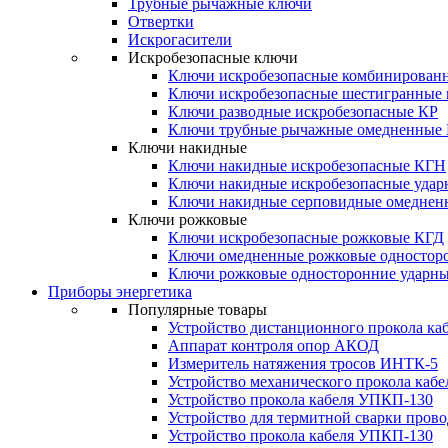
Трубные рычажные ключи
Отвертки
Искрогасители
Искробезопасные ключи
Ключи искробезопасные комбинирован
Ключи искробезопасные шестигранные
Ключи разводные искробезопасные КР
Ключи трубные рычажные омедненные
Ключи накидные
Ключи накидные искробезопасные КГН
Ключи накидные искробезопасные уда
Ключи накидные серповидные омеднен
Ключи рожковые
Ключи искробезопасные рожковые КГД
Ключи омедненные рожковые одностор
Ключи рожковые односторонние ударн
Приборы энергетика
Популярные товары
Устройство дистанционного прокола к
Аппарат контроля опор АКОД
Измеритель натяжения тросов ИНТК-5
Устройство механического прокола ка
Устройство прокола кабеля УПКП-130
Устройство для термитной сварки пров
Устройство прокола кабеля УПКП-130