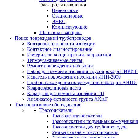
Электроды сравнения
Переносные
Стационарные
ЭНЕС
Комплектующие
Шаблоны сварщика
Поиск повреждений трубопроводов
Контроль сплошности изоляции
Контактное диагностирование
Измерители концентрации напряжения
Термоусаживаемые ленты
Ремонт повреждения изоляции
Набор для ремонта изоляции трубопровода НИРИТ
Искатель повреждения изоляции ИПИ-2000
Прибор нахождения повреждений изоляции АНПИ
Кварцевазелиновая паста
Карандаш для ремонта изоляции ТП
Анализатор активности грунта АКАГ
Трассопоисковое оборудование
Трассоискатели
Трассодефектоискатели
Трассоискатели подземных коммуникац
Трассоискатели для трубопроводов
Универсальные трассоискатели
Акустические трассоискатели