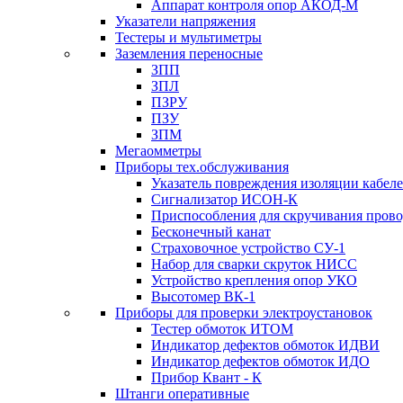
Аппарат контроля опор АКОД-М
Указатели напряжения
Тестеры и мультиметры
Заземления переносные
ЗПП
ЗПЛ
ПЗРУ
ПЗУ
ЗПМ
Мегаомметры
Приборы тех.обслуживания
Указатель повреждения изоляции кабе
Сигнализатор ИСОН-К
Приспособления для скручивания пров
Бесконечный канат
Страховочное устройство СУ-1
Набор для сварки скруток НИСС
Устройство крепления опор УКО
Высотомер ВК-1
Приборы для проверки электроустановок
Тестер обмоток ИТОМ
Индикатор дефектов обмоток ИДВИ
Индикатор дефектов обмоток ИДО
Прибор Квант - К
Штанги оперативные