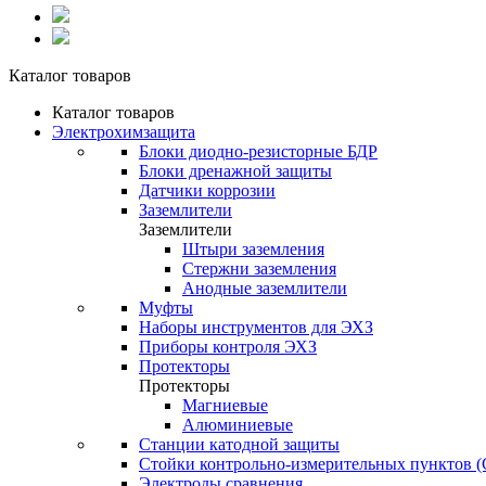
Каталог товаров
Каталог товаров
Электрохимзащита
Блоки диодно-резисторные БДР
Блоки дренажной защиты
Датчики коррозии
Заземлители
Заземлители
Штыри заземления
Стержни заземления
Анодные заземлители
Муфты
Наборы инструментов для ЭХЗ
Приборы контроля ЭХЗ
Протекторы
Протекторы
Магниевые
Алюминиевые
Станции катодной защиты
Стойки контрольно-измерительных пунктов 
Электроды сравнения