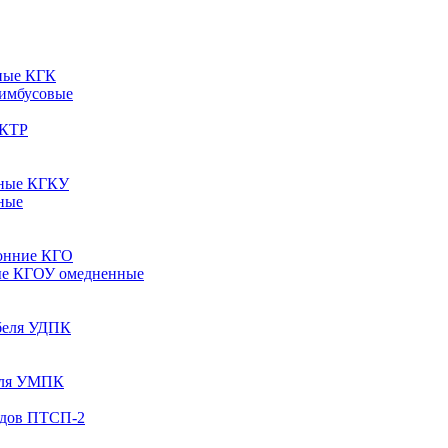
ные КГК
 имбусовые
 КТР
рные КГКУ
ные
онние КГО
ые КГОУ омедненные
абеля УДПК
беля УМПК
одов ПТСП-2