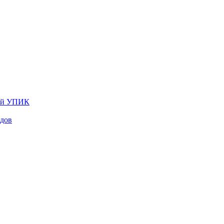
лей УПИК
одов