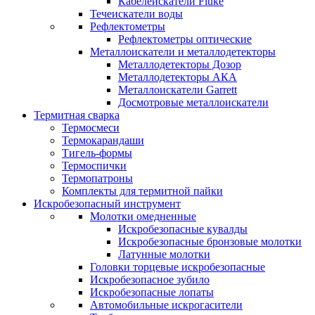
Кабелеискатели Fluke
Течеискатели воды
Рефлектометры
Рефлектометры оптические
Металлоискатели и металлодетекторы
Металлодетекторы Дозор
Металлодетекторы АКА
Металлоискатели Garrett
Досмотровые металлоискатели
Термитная сварка
Термосмеси
Термокарандаши
Тигель-формы
Термоспички
Термопатроны
Комплекты для термитной пайки
Искробезопасный инструмент
Молотки омедненные
Искробезопасные кувалды
Искробезопасные бронзовые молотки
Латунные молотки
Головки торцевые искробезопасные
Искробезопасное зубило
Искробезопасные лопаты
Автомобильные искрогасители