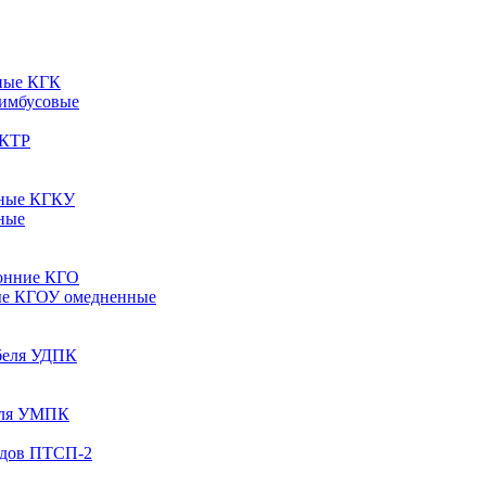
ные КГК
 имбусовые
 КТР
рные КГКУ
ные
онние КГО
ые КГОУ омедненные
абеля УДПК
беля УМПК
одов ПТСП-2