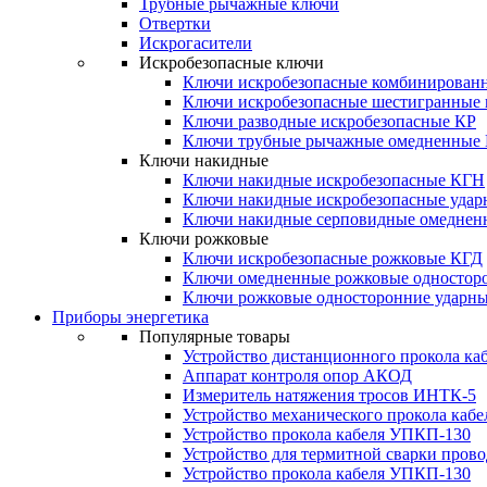
Трубные рычажные ключи
Отвертки
Искрогасители
Искробезопасные ключи
Ключи искробезопасные комбинирован
Ключи искробезопасные шестигранные
Ключи разводные искробезопасные КР
Ключи трубные рычажные омедненные
Ключи накидные
Ключи накидные искробезопасные КГН
Ключи накидные искробезопасные уда
Ключи накидные серповидные омеднен
Ключи рожковые
Ключи искробезопасные рожковые КГД
Ключи омедненные рожковые одностор
Ключи рожковые односторонние ударн
Приборы энергетика
Популярные товары
Устройство дистанционного прокола к
Аппарат контроля опор АКОД
Измеритель натяжения тросов ИНТК-5
Устройство механического прокола ка
Устройство прокола кабеля УПКП-130
Устройство для термитной сварки пров
Устройство прокола кабеля УПКП-130