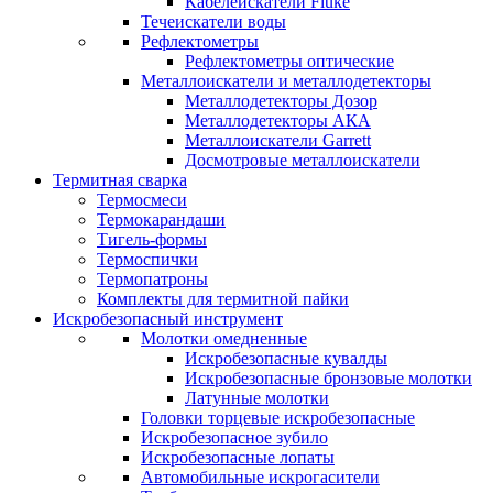
Кабелеискатели Fluke
Течеискатели воды
Рефлектометры
Рефлектометры оптические
Металлоискатели и металлодетекторы
Металлодетекторы Дозор
Металлодетекторы АКА
Металлоискатели Garrett
Досмотровые металлоискатели
Термитная сварка
Термосмеси
Термокарандаши
Тигель-формы
Термоспички
Термопатроны
Комплекты для термитной пайки
Искробезопасный инструмент
Молотки омедненные
Искробезопасные кувалды
Искробезопасные бронзовые молотки
Латунные молотки
Головки торцевые искробезопасные
Искробезопасное зубило
Искробезопасные лопаты
Автомобильные искрогасители