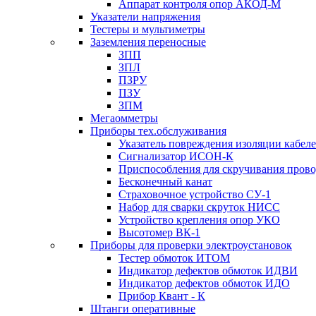
Аппарат контроля опор АКОД-М
Указатели напряжения
Тестеры и мультиметры
Заземления переносные
ЗПП
ЗПЛ
ПЗРУ
ПЗУ
ЗПМ
Мегаомметры
Приборы тех.обслуживания
Указатель повреждения изоляции кабе
Сигнализатор ИСОН-К
Приспособления для скручивания пров
Бесконечный канат
Страховочное устройство СУ-1
Набор для сварки скруток НИСС
Устройство крепления опор УКО
Высотомер ВК-1
Приборы для проверки электроустановок
Тестер обмоток ИТОМ
Индикатор дефектов обмоток ИДВИ
Индикатор дефектов обмоток ИДО
Прибор Квант - К
Штанги оперативные