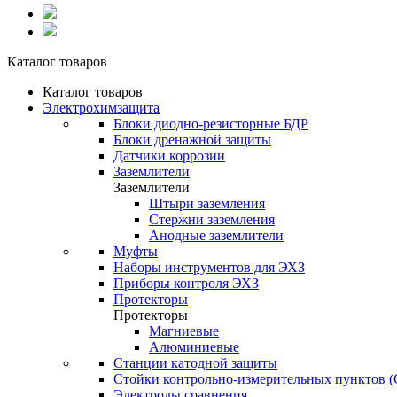
Каталог товаров
Каталог товаров
Электрохимзащита
Блоки диодно-резисторные БДР
Блоки дренажной защиты
Датчики коррозии
Заземлители
Заземлители
Штыри заземления
Стержни заземления
Анодные заземлители
Муфты
Наборы инструментов для ЭХЗ
Приборы контроля ЭХЗ
Протекторы
Протекторы
Магниевые
Алюминиевые
Станции катодной защиты
Стойки контрольно-измерительных пунктов 
Электроды сравнения