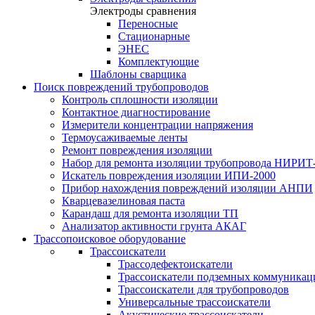
Электроды сравнения
Переносные
Стационарные
ЭНЕС
Комплектующие
Шаблоны сварщика
Поиск повреждений трубопроводов
Контроль сплошности изоляции
Контактное диагностирование
Измерители концентрации напряжения
Термоусаживаемые ленты
Ремонт повреждения изоляции
Набор для ремонта изоляции трубопровода НИРИТ
Искатель повреждения изоляции ИПИ-2000
Прибор нахождения повреждений изоляции АНПИ
Кварцевазелиновая паста
Карандаш для ремонта изоляции ТП
Анализатор активности грунта АКАГ
Трассопоисковое оборудование
Трассоискатели
Трассодефектоискатели
Трассоискатели подземных коммуникац
Трассоискатели для трубопроводов
Универсальные трассоискатели
Акустические трассоискатели