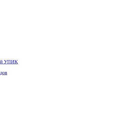
лей УПИК
одов