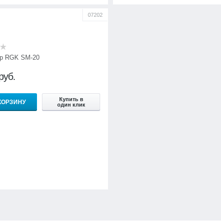
07202
р RGK SM-20
руб.
Купить в
КОРЗИНУ
один клик