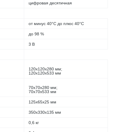
цифровая десятичная
от минус 40°С до плюс 40°С
до 98 %
3 В
120х120х280 мм;
120х120х533 мм
70х70х280 мм;
70х70х533 мм
125х65х25 мм
350х330х135 мм
0,6 кг