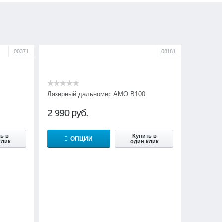
00371
08181
Лазерный дальномер AMO B100
2 990
руб.
ь в
Купить в
ОПЦИИ
клик
один клик