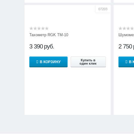
07203
Тахометр RGK TM-10
Шумоме
3 390
руб.
2 750
Купить в
В КОРЗИНУ
В 
один клик