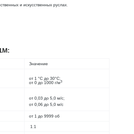
ственных и искусственных руслах.
1М:
Значение
от 1 °C до 30°C;
3
от 0 до 1000 г/м
от 0,03 до 5,0
м/с
;
от 0,06 до 5,0
м/с
от 1 до 9999 об
1:1