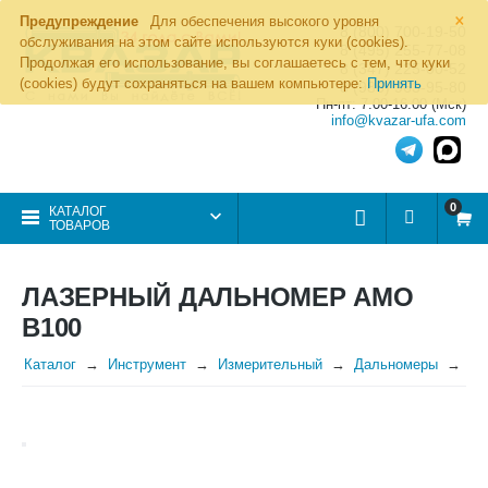
×
Предупреждение
Для обеспечения высокого уровня
8 (800) 700-19-50
обслуживания на этом сайте используются куки (cookies).
8 (495) 255-77-08
Продолжая его использование, вы соглашаетесь с тем, что куки
8 (347) 225-00-52
(cookies) будут сохраняться на вашем компьютере:
Принять
8 (986) 963-95-80
Пн-пт: 7.00-16.00 (Мск)
info@kvazar-ufa.com
0
КАТАЛОГ
ТОВАРОВ
ЛАЗЕРНЫЙ ДАЛЬНОМЕР AMO
B100
Каталог
Инструмент
Измерительный
Дальномеры
Ла