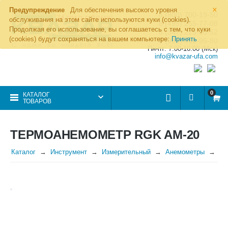
×
Предупреждение
Для обеспечения высокого уровня
8 (800) 700-19-50
обслуживания на этом сайте используются куки (cookies).
8 (495) 255-77-08
Продолжая его использование, вы соглашаетесь с тем, что куки
8 (347) 225-00-52
(cookies) будут сохраняться на вашем компьютере:
Принять
8 (986) 963-95-80
Пн-пт: 7.00-16.00 (Мск)
info@kvazar-ufa.com
0
КАТАЛОГ
ТОВАРОВ
ТЕРМОАНЕМОМЕТР RGK AM-20
Каталог
Инструмент
Измерительный
Анемометры
Те