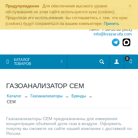
×
Предупреждение
Для обеспечения высокого уровня
8 (800) 700-19-50
обслуживания на этом сайте используются куки (cookies).
8 (495) 255-77-08
Продолжая его использование, вы соглашаетесь с тем, что куки
8 (347) 225-00-52
(cookies) будут сохраняться на вашем компьютере:
Принять
8 (986) 963-95-80
Пн-пт: 7.00-16.00 (Мск)
info@kvazar-ufa.com
0
КАТАЛОГ
ТОВАРОВ
ГАЗОАНАЛИЗАТОР СЕМ
Каталог
Газоанализаторы
Бренды
CEM
Газоанализаторы CEM предназначены для измерения
концентрации объёмной доли газа в воздухе. Оформить
покупку вы сможете на сайте нашей компании с доставкой по
России.