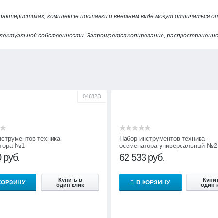
арактеристиках, комплекте поставки и внешнем виде могут отличаться 
лектуальной собственности. Запрещается копирование, распространение 
04682Э
нструментов техника-
Набор инструментов техника-
тора №1
осеменатора универсальный №2
0
руб.
62 533
руб.
Купить в
Купит
КОРЗИНУ
В КОРЗИНУ
один клик
один 