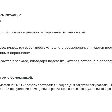
ром визуально
т
ого что семя вводится непосредственно в шейку матки
 увеличивается вероятность успешного осеменения, снижается вр
анным персоналом.
вается в зеркало, благодаря подсветке, которая встроена в аппара
ктом с соломинкой.
-магазине ООО «Квазар» составляет 1 год со дня отгрузки покупателю. 
рантии при условии соблюдения правил хранения и эксплуатации товара.