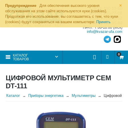
×
Предупреждение
Для обеспечения высокого уровня
8 (800) 700-19-50
обслуживания на этом сайте используются куки (cookies).
8 (495) 255-77-08
Продолжая его использование, вы соглашаетесь с тем, что куки
8 (347) 225-00-52
(cookies) будут сохраняться на вашем компьютере:
Принять
8 (986) 963-95-80
Пн-пт: 7.00-16.00 (Мск)
info@kvazar-ufa.com
0
КАТАЛОГ
ТОВАРОВ
ЦИФРОВОЙ МУЛЬТИМЕТР CEM
DT-111
Каталог
Приборы энергетика
Мультиметры
Цифровой му