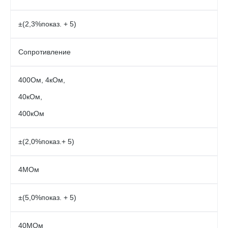
±(2,3%показ. + 5)
Сопротивление
400Ом, 4кОм,
40кОм,
400кОм
±(2,0%показ.+ 5)
4МОм
±(5,0%показ. + 5)
40МОм