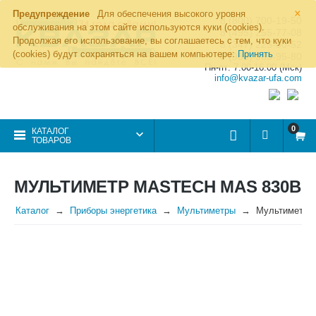
×
Предупреждение
Для обеспечения высокого уровня
8 (800) 700-19-50
обслуживания на этом сайте используются куки (cookies).
8 (495) 255-77-08
Продолжая его использование, вы соглашаетесь с тем, что куки
8 (347) 225-00-52
(cookies) будут сохраняться на вашем компьютере:
Принять
8 (986) 963-95-80
Пн-пт: 7.00-16.00 (Мск)
info@kvazar-ufa.com
0
КАТАЛОГ
ТОВАРОВ
МУЛЬТИМЕТР MASTECH MAS 830B
Каталог
Приборы энергетика
Мультиметры
Мультиметр 