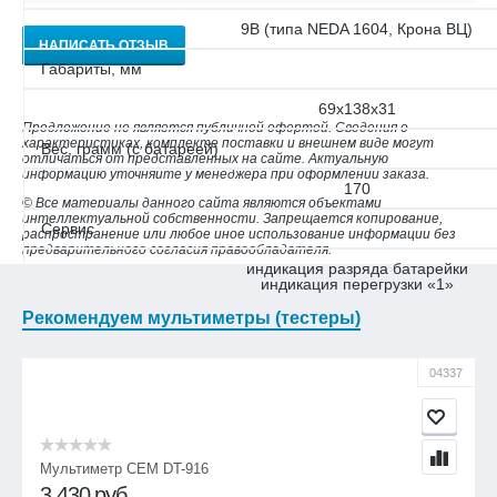
9В (типа NEDA 1604, Крона ВЦ)
НАПИСАТЬ ОТЗЫВ
Габариты, мм
69х138х31
Предложение не является публичной офертой. Сведения о
характеристиках, комплекте поставки и внешнем виде могут
Вес, грамм (с батареей)
отличаться от представленных на сайте. Актуальную
информацию уточняйте у менеджера при оформлении заказа.
170
© Все материалы данного сайта являются объектами
интеллектуальной собственности. Запрещается копирование,
Сервис
распространение или любое иное использование информации без
предварительного согласия правообладателя.
индикация разряда батарейки
индикация перегрузки «1»
Рекомендуем мультиметры (тестеры)
04337
Мультиметр CEM DT-916
3 430
руб.