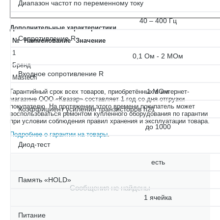
Диапазон частот по переменному току
40 – 400 Гц
Дополнительные характеристики
Сопротивление R
№
Наименование
Значение
1
0,1 Ом - 2 МОм
Бренд
Входное сопротивление R
Mastech
1 МОм
Гарантийный срок всех товаров, приобретённых в интернет-
магазине ООО «Квазар» составляет 1 год со дня отгрузки
покупателю. На протяжении этого времени покупатель может
Коэффициент усиления транзисторов h21
воспользоваться ремонтом купленного оборудования по гарантии
при условии соблюдения правил хранения и эксплуатации товара.
до 1000
Подробнее о гарантии на товары
.
Диод-тест
есть
Память «HOLD»
Сообщения не найдены
1 ячейка
Питание