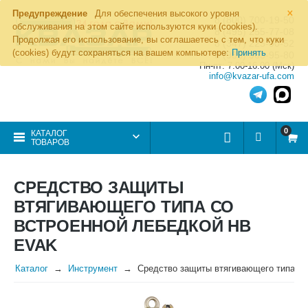
×
Предупреждение
Для обеспечения высокого уровня
8 (800) 700-19-50
обслуживания на этом сайте используются куки (cookies).
8 (495) 255-77-08
Продолжая его использование, вы соглашаетесь с тем, что куки
8 (347) 225-00-52
(cookies) будут сохраняться на вашем компьютере:
Принять
8 (986) 963-95-80
Пн-пт: 7.00-16.00 (Мск)
info@kvazar-ufa.com
0
КАТАЛОГ
ТОВАРОВ
СРЕДСТВО ЗАЩИТЫ
ВТЯГИВАЮЩЕГО ТИПА СО
ВСТРОЕННОЙ ЛЕБЕДКОЙ НВ
EVAK
Каталог
Инструмент
Средство защиты втягивающего типа со