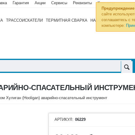
авка
Гарантия
Акции
Сервисы
Реквизиты
Контакты
Предупреждение
сайте используют
соглашаетесь с те
ТА
ТРАССОИСКАТЕЛИ
ТЕРМИТНАЯ СВАРКА
НАБОРЫ ИНСТРУМЕН
компьютере:
Прин
АВАРИЙНО-СПАСАТЕЛЬНЫЙ ИНСТРУМЕ
ом Хулиган (Hooligan) аварийно-спасательный инструмент
АРТИКУЛ:
06229