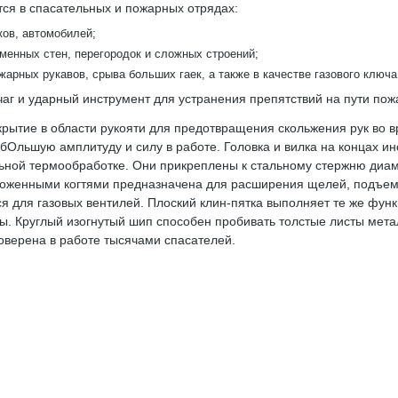
ся в спасательных и пожарных отрядах:
ков, автомобилей;
менных стен, перегородок и сложных строений;
арных рукавов, срыва больших гаек, а также в качестве газового ключа
чаг и ударный инструмент для устранения препятствий на пути по
ытие в области рукояти для предотвращения скольжения рук во в
 бОльшую амплитуду и силу в работе. Головка и вилка на концах и
ной термообработке. Они прикреплены к стальному стержню диаме
оложенными когтями предназначена для расширения щелей, подъем
ся для газовых вентилей. Плоский клин-пятка выполняет те же функ
ды. Круглый изогнутый шип способен пробивать толстые листы мета
оверена в работе тысячами спасателей.