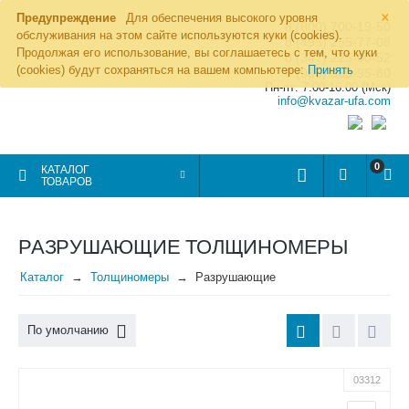
×
Предупреждение
Для обеспечения высокого уровня
8 (800) 700-19-50
обслуживания на этом сайте используются куки (cookies).
8 (495) 255-77-08
Продолжая его использование, вы соглашаетесь с тем, что куки
8 (347) 225-00-52
(cookies) будут сохраняться на вашем компьютере:
Принять
8 (986) 963-95-80
Пн-пт: 7.00-16.00 (Мск)
info@kvazar-ufa.com
0
КАТАЛОГ
ТОВАРОВ
РАЗРУШАЮЩИЕ ТОЛЩИНОМЕРЫ
Каталог
Толщиномеры
Разрушающие
По умолчанию
03312