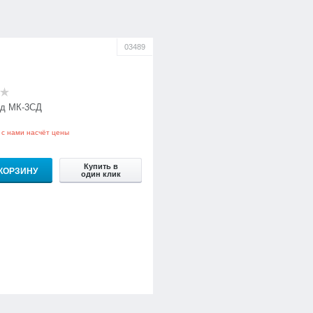
03489
д МК-3СД
 с нами насчёт цены
Купить в
 КОРЗИНУ
один клик