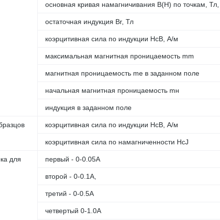
основная кривая намагничивания B(H) по точкам, Тл,
остаточная индукция Br, Тл
коэрцитивная сила по индукции HcB, А/м
максимальная магнитная проницаемость mm
магнитная проницаемость me в заданном поле
начальная магнитная проницаемость mн
индукция в заданном поле
бразцов
коэрцитивная сила по индукции HcB, А/м
коэрцитивная сила по намагниченности HcJ
ка для
первый - 0-0.05А
второй - 0-0.1А,
третий - 0-0.5А
четвертый 0-1.0А