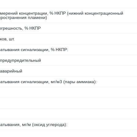
змерений концентрации, % НКПР (нижний концентрационный
пространения пламени)
огрешность, % НКПР
ов, шт.
батывания сигнализации, % НКПР:
– предупредительный
 аварийный
атывания сигнализации, мг/м3 (пары аммиака):
атывания, мг/м (оксид углерода):