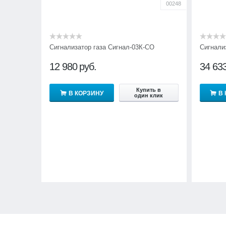
00248
Сигнализатор газа Сигнал-03К-СО
Сигнализ
12 980
руб.
34 63
Купить в
В КОРЗИНУ
В
один клик