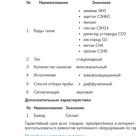
№
Наименование
Значение
аммиак NH3
ацетон C3H6O
бензин
гексан C6H14
1
Виды газов
диоксид углерода CO2
кислород O2
метан CH4
пропан C2H8
2
Тип
стационарный
3
Количество каналов
многоканальный
4
Исполнение
взрывозащищенный
5
Способ отбора пробы
диффузионный
6
Сигнализация
звуковая
Дополнительные характеристики
№
Наименование
Значение
1
Бренд
Сигнал
Гарантийный срок всех товаров, приобретённых в интернет
воспользоваться ремонтом купленного оборудования по га