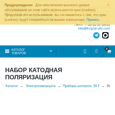
×
Предупреждение
Для обеспечения высокого уровня
8 (800) 700-19-50
обслуживания на этом сайте используются куки (cookies).
8 (495) 255-77-08
Продолжая его использование, вы соглашаетесь с тем, что куки
8 (347) 225-00-52
(cookies) будут сохраняться на вашем компьютере:
Принять
8 (986) 963-95-80
Пн-пт: 7.00-16.00 (Мск)
info@kvazar-ufa.com
0
КАТАЛОГ
ТОВАРОВ
НАБОР КАТОДНАЯ
ПОЛЯРИЗАЦИЯ
Каталог
Электрохимзащита
Приборы контроля ЭХЗ
Набо