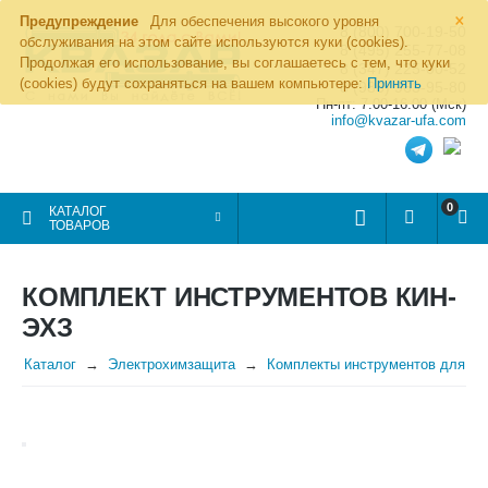
×
Предупреждение
Для обеспечения высокого уровня
8 (800) 700-19-50
обслуживания на этом сайте используются куки (cookies).
8 (495) 255-77-08
Продолжая его использование, вы соглашаетесь с тем, что куки
8 (347) 225-00-52
(cookies) будут сохраняться на вашем компьютере:
Принять
8 (986) 963-95-80
Пн-пт: 7.00-16.00 (Мск)
info@kvazar-ufa.com
0
КАТАЛОГ
ТОВАРОВ
КОМПЛЕКТ ИНСТРУМЕНТОВ КИН-
ЭХЗ
Каталог
Электрохимзащита
Комплекты инструментов для Э