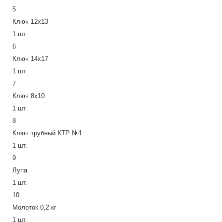
5
Ключ 12х13
1 шт.
6
Ключ 14х17
1 шт.
7
Ключ 8х10
1 шт.
8
Ключ трубный КТР №1
1 шт.
9
Лупа
1 шт.
10
Молоток 0,2 кг
1 шт.