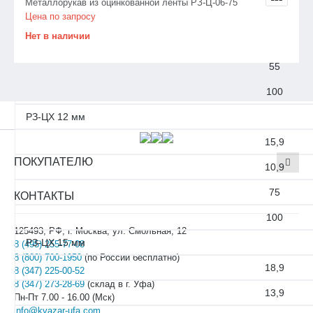
Металлорукав из оцинкованной ленты РЗ-Ц-06-75
13,9
Цена по запросу
Нет в наличии
9,5
55
100
РЗ-ЦХ 12 мм
15,9
ПОКУПАТЕЛЮ
10,9
75
КОНТАКТЫ
100
125493, РФ, г. Москва, ул. Смольная, 12
РЗ-ЦХ 15 мм
8 (495) 255-77-08
8 (800) 700-1950
(по России бесплатно)
18,9
8 (347) 225-00-52
8 (347) 273-28-69
(склад в г. Уфа)
13,9
Пн-Пт 7.00 - 16.00 (Мск)
info@kvazar-ufa.com