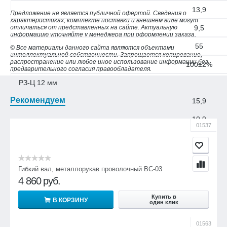
13,9
Предложение не является публичной офертой. Сведения о
характеристиках, комплекте поставки и внешнем виде могут
отличаться от представленных на сайте. Актуальную
9,5
информацию уточняйте у менеджера при оформлении заказа.
55
© Все материалы данного сайта являются объектами
интеллектуальной собственности. Запрещается копирование,
распространение или любое иное использование информации без
100±2%
предварительного согласия правообладателя.
РЗ-Ц 12 мм
Рекомендуем
15,9
10,9
01537
75
100±2%
Гибкий вал, металлорукав проволочный ВС-03
РЗ-Ц 15 мм
4 860
руб.
18,9
Купить в
В КОРЗИНУ
один клик
13,9
01563