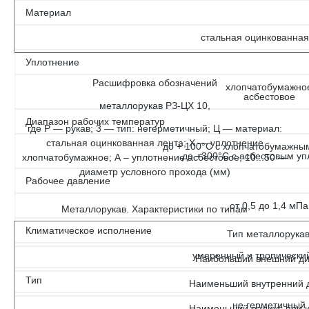
Материал
стальная оцинкованная
Уплотнение
Расшифровка обозначений
хлопчатобумажно
асбестовое
металлорукав РЗ-ЦХ 10,
Диапазон рабочих температур
где Р — рукав; 3 — тип: негерметичный; Ц — материал:
стальная оцинкованная лента; Х — уплотнение
до + 100°С с хлопчатобумажны
до +300°С с асбестовым у
хлопчатобумажное; А – уплотнение асбестовое; 10...50 —
диаметр условного прохода (мм)
Рабочее давление
от 0,5 до 1,4 мПа
Металлорукав. Характеристики по типам
Климатическое исполнение
Тип металлорука
умеренный и тропически
Наибольший внешний ди
Тип
Наименьший внутренний 
не герметичный
Наименьший радиус при и