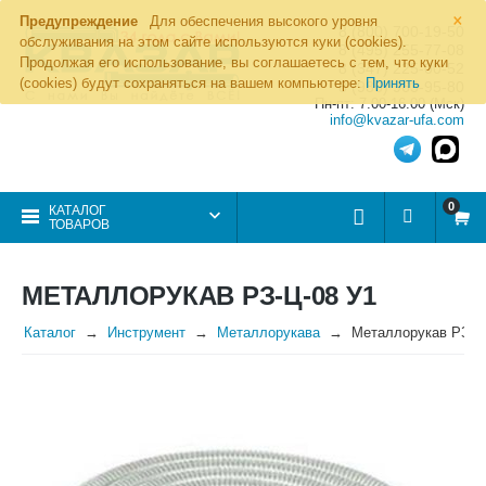
×
Предупреждение
Для обеспечения высокого уровня
8 (800) 700-19-50
обслуживания на этом сайте используются куки (cookies).
8 (495) 255-77-08
Продолжая его использование, вы соглашаетесь с тем, что куки
8 (347) 225-00-52
(cookies) будут сохраняться на вашем компьютере:
Принять
8 (986) 963-95-80
Пн-пт: 7.00-16.00 (Мск)
info@kvazar-ufa.com
0
КАТАЛОГ
ТОВАРОВ
МЕТАЛЛОРУКАВ РЗ-Ц-08 У1
Каталог
Инструмент
Металлорукава
Металлорукав РЗ-Ц