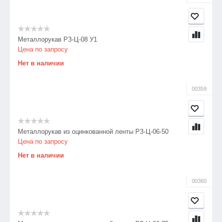
75
100±2%
РЗ-ЦХ 6 мм
Металлорукав РЗ-Ц-08 У1
Цена по запросу
9,7
Нет в наличии
5,5
00359
35
100
РЗ-ЦХ 8 мм
Металлорукав из оцинкованной ленты РЗ-Ц-06-50
Цена по запросу
11,6
Нет в наличии
7,8
40
00360
100
РЗ-ЦХ 10 мм