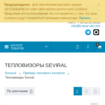
×
Предупреждение
Для обеспечения высокого уровня
8 (800) 700-19-50
обслуживания на этом сайте используются куки (cookies).
8 (495) 255-77-08
Продолжая его использование, вы соглашаетесь с тем, что куки
8 (347) 225-00-52
(cookies) будут сохраняться на вашем компьютере:
Принять
8 (986) 963-95-80
Пн-пт: 7.00-16.00 (Мск)
info@kvazar-ufa.com
0
КАТАЛОГ
ТОВАРОВ
ТЕПЛОВИЗОРЫ SEVIRAL
Каталог
Приборы теплового контроля
Тепловизоры Seviral
По умолчанию
08343