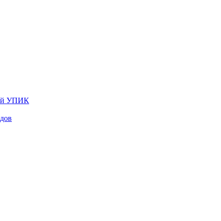
лей УПИК
одов