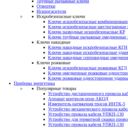
Трубные рычажные ключи
Отвертки
Искрогасители
Искробезопасные ключи
Ключи искробезопасные комбинирован
Ключи искробезопасные шестигранные
Ключи разводные искробезопасные КР
Ключи трубные рычажные омедненные
Ключи накидные
Ключи накидные искробезопасные КГН
Ключи накидные искробезопасные уда
Ключи накидные серповидные омеднен
Ключи рожковые
Ключи искробезопасные рожковые КГД
Ключи омедненные рожковые одностор
Ключи рожковые односторонние ударн
Приборы энергетика
Популярные товары
Устройство дистанционного прокола к
Аппарат контроля опор АКОД
Измеритель натяжения тросов ИНТК-5
Устройство механического прокола ка
Устройство прокола кабеля УПКП-130
Устройство для термитной сварки пров
Устройство прокола кабеля УПКП-130