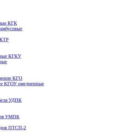
ные КГК
 имбусовые
 КТР
рные КГКУ
ные
онние КГО
ые КГОУ омедненные
абеля УДПК
беля УМПК
одов ПТСП-2