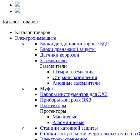
Каталог товаров
Каталог товаров
Электрохимзащита
Блоки диодно-резисторные БДР
Блоки дренажной защиты
Датчики коррозии
Заземлители
Заземлители
Штыри заземления
Стержни заземления
Анодные заземлители
Муфты
Наборы инструментов для ЭХЗ
Приборы контроля ЭХЗ
Протекторы
Протекторы
Магниевые
Алюминиевые
Станции катодной защиты
Стойки контрольно-измерительных пунктов 
Электроды сравнения