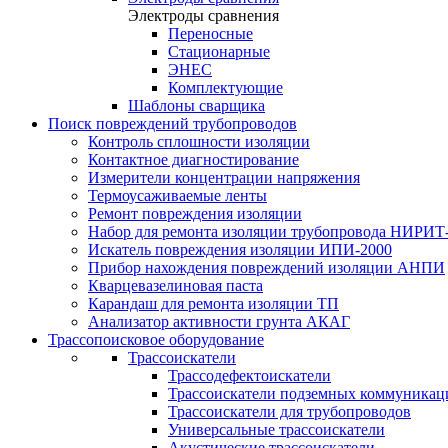
Электроды сравнения
Переносные
Стационарные
ЭНЕС
Комплектующие
Шаблоны сварщика
Поиск повреждений трубопроводов
Контроль сплошности изоляции
Контактное диагностирование
Измерители концентрации напряжения
Термоусаживаемые ленты
Ремонт повреждения изоляции
Набор для ремонта изоляции трубопровода НИРИТ
Искатель повреждения изоляции ИПИ-2000
Прибор нахождения повреждений изоляции АНПИ
Кварцевазелиновая паста
Карандаш для ремонта изоляции ТП
Анализатор активности грунта АКАГ
Трассопоисковое оборудование
Трассоискатели
Трассодефектоискатели
Трассоискатели подземных коммуникац
Трассоискатели для трубопроводов
Универсальные трассоискатели
Акустические трассоискатели