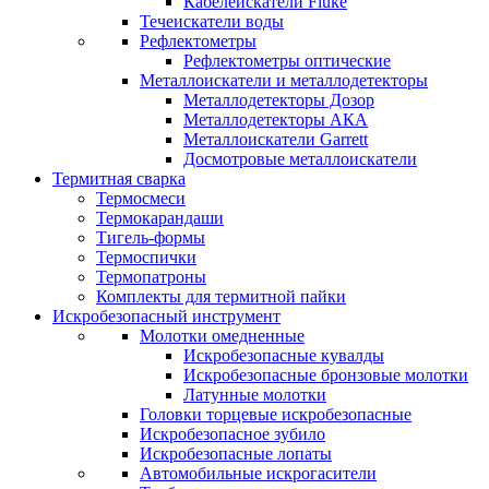
Кабелеискатели Fluke
Течеискатели воды
Рефлектометры
Рефлектометры оптические
Металлоискатели и металлодетекторы
Металлодетекторы Дозор
Металлодетекторы АКА
Металлоискатели Garrett
Досмотровые металлоискатели
Термитная сварка
Термосмеси
Термокарандаши
Тигель-формы
Термоспички
Термопатроны
Комплекты для термитной пайки
Искробезопасный инструмент
Молотки омедненные
Искробезопасные кувалды
Искробезопасные бронзовые молотки
Латунные молотки
Головки торцевые искробезопасные
Искробезопасное зубило
Искробезопасные лопаты
Автомобильные искрогасители