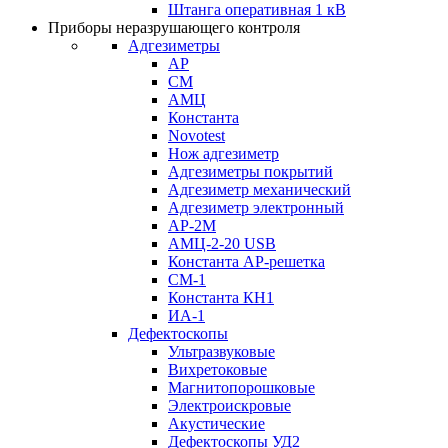
Штанга оперативная 1 кВ
Приборы неразрушающего контроля
Адгезиметры
АР
СМ
АМЦ
Константа
Novotest
Нож адгезиметр
Адгезиметры покрытий
Адгезиметр механический
Адгезиметр электронный
АР-2М
АМЦ-2-20 USB
Константа АР-решетка
СМ-1
Константа КН1
ИА-1
Дефектоскопы
Ультразвуковые
Вихретоковые
Магнитопорошковые
Электроискровые
Акустические
Дефектоскопы УД2