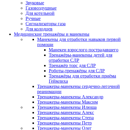
Звуковые
Газовоздушные
Для котельной
Ручные
Сигнализаторы газа
Для колодцев
Медицинские тренажёры и манекены
Манекены для отработки навыков первой
помощи
Манекен взрослого пострадавшего
Тренажёры-манекены детей для
отработки СЛР
Тренажёр торс для СЛР
Роботы-тренажёры для СЛР
Тренажёры для отработки приёма
Геймлиха
Тренажеры-манекены сердечно-легочной
реанимации
Тренажеры-манекены Александр
Тренажеры-манекены Максим
Тренажеры-манекены Илюша
Тренажеры-манекены Алекс
Тренажеры-манекены Степа
Тренажеры-манекены Петр
Тренажеры-манекены Олег