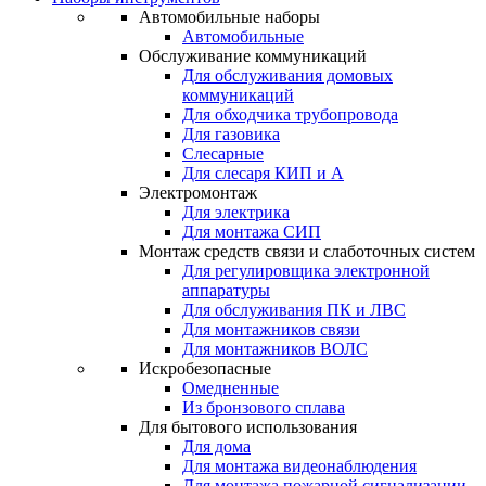
Автомобильные наборы
Автомобильные
Обслуживание коммуникаций
Для обслуживания домовых
коммуникаций
Для обходчика трубопровода
Для газовика
Слесарные
Для слесаря КИП и А
Электромонтаж
Для электрика
Для монтажа СИП
Монтаж средств связи и слаботочных систем
Для регулировщика электронной
аппаратуры
Для обслуживания ПК и ЛВС
Для монтажников связи
Для монтажников ВОЛС
Искробезопасные
Омедненные
Из бронзового сплава
Для бытового использования
Для дома
Для монтажа видеонаблюдения
Для монтажа пожарной сигнализации