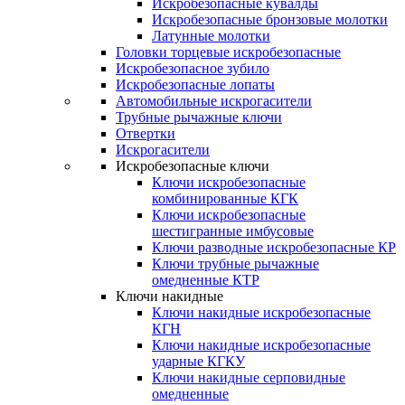
Искробезопасные кувалды
Искробезопасные бронзовые молотки
Латунные молотки
Головки торцевые искробезопасные
Искробезопасное зубило
Искробезопасные лопаты
Автомобильные искрогасители
Трубные рычажные ключи
Отвертки
Искрогасители
Искробезопасные ключи
Ключи искробезопасные
комбинированные КГК
Ключи искробезопасные
шестигранные имбусовые
Ключи разводные искробезопасные КР
Ключи трубные рычажные
омедненные КТР
Ключи накидные
Ключи накидные искробезопасные
КГН
Ключи накидные искробезопасные
ударные КГКУ
Ключи накидные серповидные
омедненные