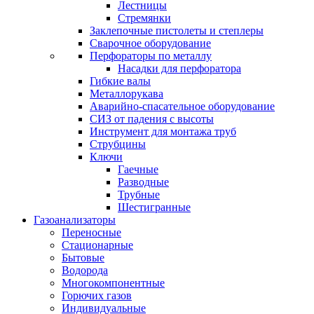
Лестницы
Стремянки
Заклепочные пистолеты и степлеры
Сварочное оборудование
Перфораторы по металлу
Насадки для перфоратора
Гибкие валы
Металлорукава
Аварийно-спасательное оборудование
СИЗ от падения с высоты
Инструмент для монтажа труб
Струбцины
Ключи
Гаечные
Разводные
Трубные
Шестигранные
Газоанализаторы
Переносные
Стационарные
Бытовые
Водорода
Многокомпонентные
Горючих газов
Индивидуальные