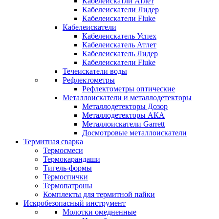
Кабелеискатли Атлет
Кабелеискатели Лидер
Кабелеискатели Fluke
Кабелеискатели
Кабелеискатель Успех
Кабелеискатель Атлет
Кабелеискатель Лидер
Кабелеискатели Fluke
Течеискатели воды
Рефлектометры
Рефлектометры оптические
Металлоискатели и металлодетекторы
Металлодетекторы Дозор
Металлодетекторы АКА
Металлоискатели Garrett
Досмотровые металлоискатели
Термитная сварка
Термосмеси
Термокарандаши
Тигель-формы
Термоспички
Термопатроны
Комплекты для термитной пайки
Искробезопасный инструмент
Молотки омедненные