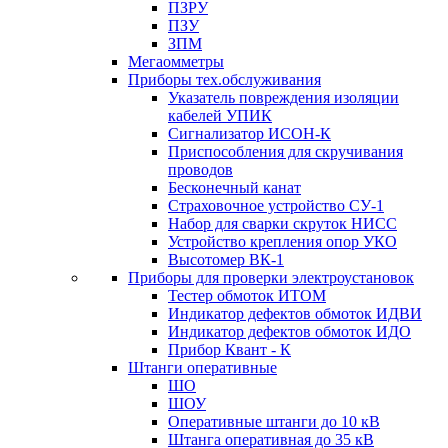
ПЗРУ
ПЗУ
ЗПМ
Мегаомметры
Приборы тех.обслуживания
Указатель повреждения изоляции
кабелей УПИК
Сигнализатор ИСОН-К
Приспособления для скручивания
проводов
Бесконечный канат
Страховочное устройство СУ-1
Набор для сварки скруток НИСС
Устройство крепления опор УКО
Высотомер ВК-1
Приборы для проверки электроустановок
Тестер обмоток ИТОМ
Индикатор дефектов обмоток ИДВИ
Индикатор дефектов обмоток ИДО
Прибор Квант - К
Штанги оперативные
ШО
ШОУ
Оперативные штанги до 10 кВ
Штанга оперативная до 35 кВ