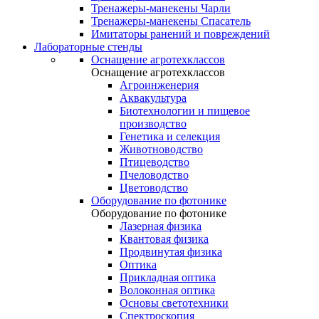
Тренажеры-манекены Чарли
Тренажеры-манекены Спасатель
Имитаторы ранений и повреждений
Лабораторные стенды
Оснащение агротехклассов
Оснащение агротехклассов
Агроинженерия
Аквакультура
Биотехнологии и пищевое
производство
Генетика и селекция
Животноводство
Птицеводство
Пчеловодство
Цветоводство
Оборудование по фотонике
Оборудование по фотонике
Лазерная физика
Квантовая физика
Продвинутая физика
Оптика
Прикладная оптика
Волоконная оптика
Основы светотехники
Спектроскопия