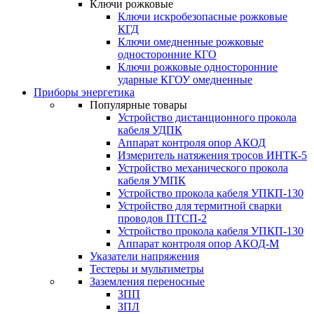
Ключи рожковые
Ключи искробезопасные рожковые
КГД
Ключи омедненные рожковые
односторонние КГО
Ключи рожковые односторонние
ударные КГОУ омедненные
Приборы энергетика
Популярные товары
Устройство дистанционного прокола
кабеля УДПК
Аппарат контроля опор АКОД
Измеритель натяжения тросов ИНТК-5
Устройство механического прокола
кабеля УМПК
Устройство прокола кабеля УПКП-130
Устройство для термитной сварки
проводов ПТСП-2
Устройство прокола кабеля УПКП-130
Аппарат контроля опор АКОД-М
Указатели напряжения
Тестеры и мультиметры
Заземления переносные
ЗПП
ЗПЛ