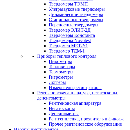
Твердомеры ТЭМП
Ультразвуковые твердомеры
Динамические твердомеры
Стационарные твердомеры
Переносные твердомеры
Твердомер ЭЛИТ-2Д
Твердомеры Константа
Твердомеры Novotest
Твердомер МЕТ-У1
Твердомер ТДМ-1
Приборы теплового контроля
Пирометры
Тепловизоры
Термометры
Гигрометры
Логгеры
Измерители-регистраторы
Рентгеновская аппаратура, негатоскопы,
денситометры
Рентгеновская аппаратура
Негатоскопы
Денсинометры
Рентгенпленка, проявитель и фиксаж
Прочее рентгеновское оборудование
Наборы инструментов