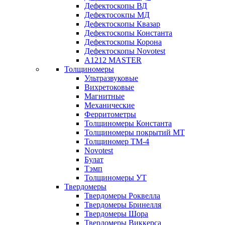
Дефектоскопы ВД
Дефектосокпы МД
Дефектоскопы Квазар
Дефектоскопы Константа
Дефектоскопы Корона
Дефектоскопы Novotest
А1212 MASTER
Толщиномеры
Ультразвуковые
Вихретоковые
Магнитные
Механические
Ферритометры
Толщиномеры Константа
Толщиномеры покрытий МТ
Толщиномер ТМ-4
Novotest
Булат
Тэмп
Толщиномеры УТ
Твердомеры
Твердомеры Роквелла
Твердомеры Бринелля
Твердомеры Шора
Твердомеры Виккерса