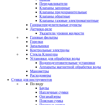
Передавливатели
Клапаны запорные
Клапаны предохранительные
Клапаны обратные
Клапаны газовые электромагнитные
Газораспределительные пункты
Датчики-реле
Указатели уровня жидкости
Газовые фильтры
Горелки
Запальники
Контрольные электроды
Стекла Клингера
Установки для обработки воды
Водоподготовительные установки
Аппараты магнитной обработки воды
Манометры
Расходомеры
Сумки для инструментов
По виду
Баулы
Наплечные сумки
Органайзеры
Поясная сумка
Прочные сумки