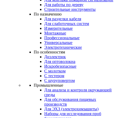
Для работы по дереву
Строительные инструменты
По назначению
Для разделки кабеля
Для слаботочных систем
Измерительные
Монтажные
Профессиональные
Универсальные
Электротехнические
По особенностям
Диэлектрик
Для оптоволокна
Искробезопасные
С молотком
С тестером
С шуруповертом
Промышленные
Для анализа и контроля окружающей
среды
Для обслуживания пищевых
производств
Для ЭХЗ (электрохимзащиты)
Наборы для исследования проб