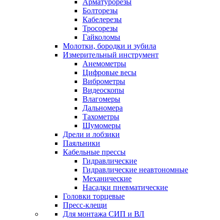
Арматурорезы
Болторезы
Кабелерезы
Тросорезы
Гайколомы
Молотки, бородки и зубила
Измерительный инструмент
Анемометры
Цифровые весы
Виброметры
Видеоскопы
Влагомеры
Дальномера
Тахометры
Шумомеры
Дрели и лобзики
Паяльники
Кабельные прессы
Гидравлические
Гидравлические неавтономные
Механические
Насадки пневматические
Головки торцевые
Пресс-клещи
Для монтажа СИП и ВЛ