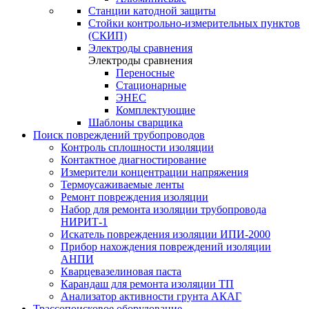
Станции катодной защиты
Стойки контрольно-измерительных пунктов
(СКИП)
Электроды сравнения
Электроды сравнения
Переносные
Стационарные
ЭНЕС
Комплектующие
Шаблоны сварщика
Поиск повреждений трубопроводов
Контроль сплошности изоляции
Контактное диагностирование
Измерители концентрации напряжения
Термоусаживаемые ленты
Ремонт повреждения изоляции
Набор для ремонта изоляции трубопровода
НИРИТ-1
Искатель повреждения изоляции ИПИ-2000
Прибор нахождения повреждений изоляции
АНПИ
Кварцевазелиновая паста
Карандаш для ремонта изоляции ТП
Анализатор активности грунта АКАГ
Трассопоисковое оборудование