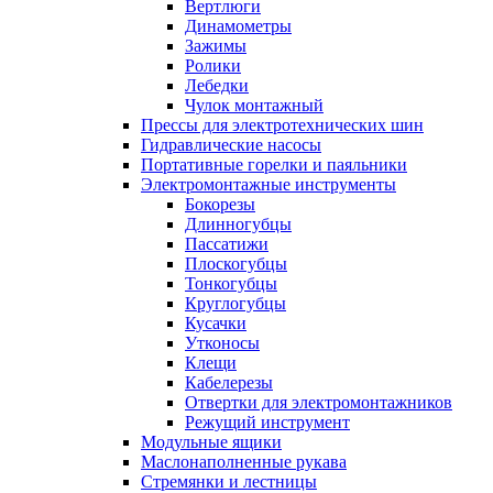
Вертлюги
Динамометры
Зажимы
Ролики
Лебедки
Чулок монтажный
Прессы для электротехнических шин
Гидравлические насосы
Портативные горелки и паяльники
Электромонтажные инструменты
Бокорезы
Длинногубцы
Пассатижи
Плоскогубцы
Тонкогубцы
Круглогубцы
Кусачки
Утконосы
Клещи
Кабелерезы
Отвертки для электромонтажников
Режущий инструмент
Модульные ящики
Маслонаполненные рукава
Стремянки и лестницы