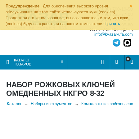
×
Предупреждение
Для обеспечения высокого уровня
8 (800) 700-19-50
обслуживания на этом сайте используются куки (cookies).
8 (495) 255-77-08
Продолжая его использование, вы соглашаетесь с тем, что куки
8 (347) 225-00-52
(cookies) будут сохраняться на вашем компьютере:
Принять
8 (986) 963-95-80
Пн-пт: 7.00-16.00 (Мск)
info@kvazar-ufa.com
0
КАТАЛОГ
ТОВАРОВ
НАБОР РОЖКОВЫХ КЛЮЧЕЙ
ОМЕДНЕННЫХ НКГРО 8-32
Каталог
Наборы инструментов
Комплекты искробезопасного 