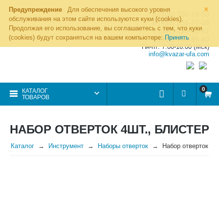
×
Предупреждение
Для обеспечения высокого уровня
8 (800) 700-19-50
обслуживания на этом сайте используются куки (cookies).
8 (495) 255-77-08
Продолжая его использование, вы соглашаетесь с тем, что куки
8 (347) 225-00-52
(cookies) будут сохраняться на вашем компьютере:
Принять
8 (986) 963-95-80
Пн-пт: 7.00-16.00 (Мск)
info@kvazar-ufa.com
0
КАТАЛОГ
ТОВАРОВ
НАБОР ОТВЕРТОК 4ШТ., БЛИСТЕР
Каталог
Инструмент
Наборы отверток
Набор отверток 4шт