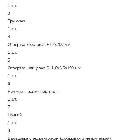
1 шт.
3
Труборез
1 шт.
4
Отвертка крестовая PH2х200 мм
1 шт.
5
Отвертка шлицевая SL1,0х6,5х190 мм
1 шт.
6
Риммер - фаскосниматель
1 шт.
7
Припой
1 шт.
8
Вальцовка с эксцентриком (дюймовая и метрическая)