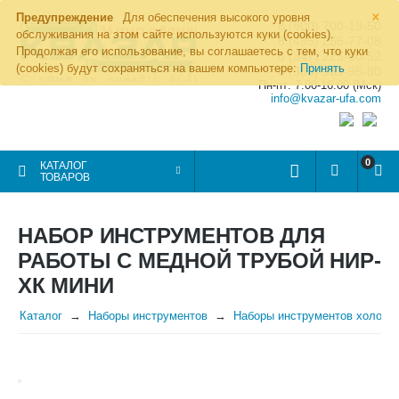
×
Предупреждение
Для обеспечения высокого уровня
8 (800) 700-19-50
обслуживания на этом сайте используются куки (cookies).
8 (495) 255-77-08
Продолжая его использование, вы соглашаетесь с тем, что куки
8 (347) 225-00-52
(cookies) будут сохраняться на вашем компьютере:
Принять
8 (986) 963-95-80
Пн-пт: 7.00-16.00 (Мск)
info@kvazar-ufa.com
0
КАТАЛОГ
ТОВАРОВ
НАБОР ИНСТРУМЕНТОВ ДЛЯ
РАБОТЫ С МЕДНОЙ ТРУБОЙ НИР-
ХК МИНИ
Каталог
Наборы инструментов
Наборы инструментов холоди