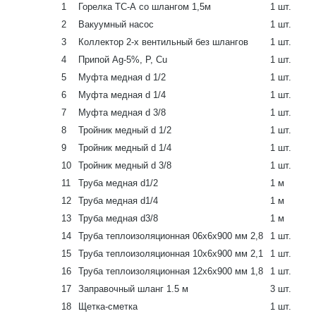
1
Горелка ТС-А со шлангом 1,5м
1 шт.
2
Вакуумный насос
1 шт.
3
Коллектор 2-х вентильный без шлангов
1 шт.
4
Припой Ag-5%, P, Cu
1 шт.
5
Муфта медная d 1/2
1 шт.
6
Муфта медная d 1/4
1 шт.
7
Муфта медная d 3/8
1 шт.
8
Тройник медный d 1/2
1 шт.
9
Тройник медный d 1/4
1 шт.
10
Тройник медный d 3/8
1 шт.
11
Труба медная d1/2
1 м
12
Труба медная d1/4
1 м
13
Труба медная d3/8
1 м
14
Труба теплоизоляционная 06х6х900 мм 2,8
1 шт.
15
Труба теплоизоляционная 10х6х900 мм 2,1
1 шт.
16
Труба теплоизоляционная 12х6х900 мм 1,8
1 шт.
17
Заправочный шланг 1.5 м
3 шт.
18
Щетка-сметка
1 шт.