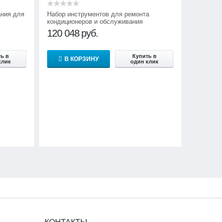
ания для
Набор инструментов для ремонта
кондиционеров и обслуживания
холодильных установок НИР-ХК PROFI
120 048
руб.
ь в
Купить в
В КОРЗИНУ
клик
один клик