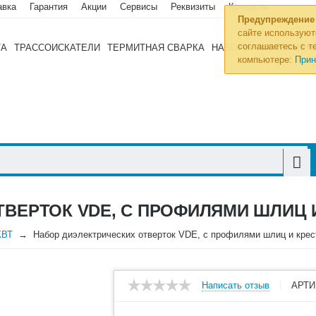
авка
Гарантия
Акции
Сервисы
Реквизиты
Контакты
Предупреждение
сайте используют
соглашаетесь с те
ТА
ТРАССОИСКАТЕЛИ
ТЕРМИТНАЯ СВАРКА
НАБОРЫ ИНСТРУМЕН
компьютере:
Прин
ЕРТОК VDE, С ПРОФИЛЯМИ ШЛИЦ И 
КВТ
Набор диэлектрических отверток VDE, с профилями шлиц и кре
Написать отзыв
АРТИ