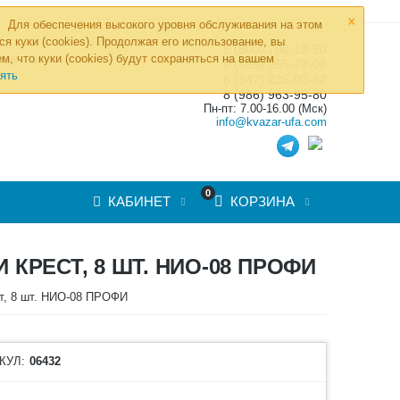
×
Для обеспечения высокого уровня обслуживания на этом
ся куки (cookies). Продолжая его использование, вы
8 (800) 700-19-50
»
м, что куки (cookies) будут сохраняться на вашем
ТОВ
8 (495) 255-77-08
ять
8 (347) 225-00-52
8 (986) 963-95-80
Пн-пт: 7.00-16.00 (Мск)
info@kvazar-ufa.com
0
КАБИНЕТ
КОРЗИНА
КРЕСТ, 8 ШТ. НИО-08 ПРОФИ
ст, 8 шт. НИО-08 ПРОФИ
КУЛ:
06432