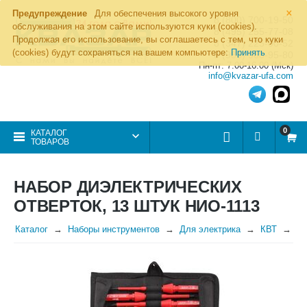
×
Предупреждение
Для обеспечения высокого уровня
8 (800) 700-19-50
обслуживания на этом сайте используются куки (cookies).
8 (495) 255-77-08
Продолжая его использование, вы соглашаетесь с тем, что куки
8 (347) 225-00-52
(cookies) будут сохраняться на вашем компьютере:
Принять
8 (986) 963-95-80
Пн-пт: 7.00-16.00 (Мск)
info@kvazar-ufa.com
0
КАТАЛОГ
ТОВАРОВ
НАБОР ДИЭЛЕКТРИЧЕСКИХ
ОТВЕРТОК, 13 ШТУК НИО-1113
Каталог
Наборы инструментов
Для электрика
КВТ
На