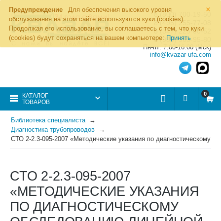
×
Предупреждение
Для обеспечения высокого уровня
8 (800) 700-19-50
обслуживания на этом сайте используются куки (cookies).
8 (495) 255-77-08
Продолжая его использование, вы соглашаетесь с тем, что куки
8 (347) 225-00-52
(cookies) будут сохраняться на вашем компьютере:
Принять
8 (986) 963-95-80
Пн-пт: 7.00-16.00 (Мск)
info@kvazar-ufa.com
0
КАТАЛОГ
ТОВАРОВ
Библиотека специалиста
Диагностика трубопроводов
СТО 2-2.3-095-2007 «Методические указания по диагностическому о
СТО 2-2.3-095-2007
«МЕТОДИЧЕСКИЕ УКАЗАНИЯ
ПО ДИАГНОСТИЧЕСКОМУ