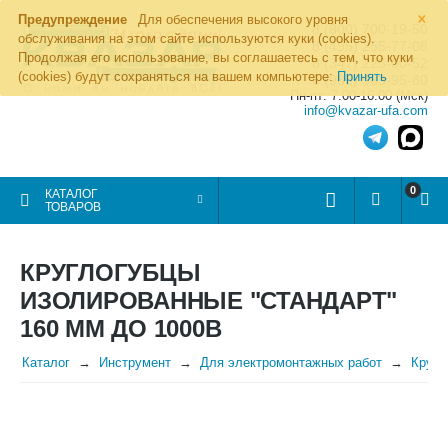
×
Предупреждение
Для обеспечения высокого уровня
8 (800) 700-19-50
обслуживания на этом сайте используются куки (cookies).
8 (495) 255-77-08
Продолжая его использование, вы соглашаетесь с тем, что куки
8 (347) 225-00-52
(cookies) будут сохраняться на вашем компьютере:
Принять
8 (986) 963-95-80
Пн-пт: 7.00-16.00 (Мск)
info@kvazar-ufa.com
0
КАТАЛОГ
ТОВАРОВ
КРУГЛОГУБЦЫ
ИЗОЛИРОВАННЫЕ "СТАНДАРТ"
160 ММ ДО 1000В
Каталог
Инструмент
Для электромонтажных работ
Кругл