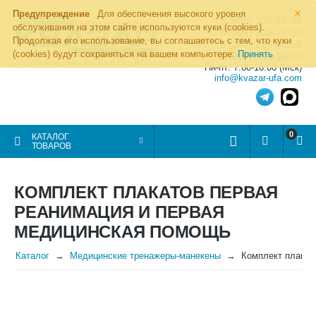
×
Предупреждение
Для обеспечения высокого уровня
8 (800) 700-19-50
обслуживания на этом сайте используются куки (cookies).
8 (495) 255-77-08
Продолжая его использование, вы соглашаетесь с тем, что куки
8 (347) 225-00-52
(cookies) будут сохраняться на вашем компьютере:
Принять
8 (986) 963-95-80
Пн-пт: 7.00-16.00 (Мск)
info@kvazar-ufa.com
0
КАТАЛОГ
ТОВАРОВ
КОМПЛЕКТ ПЛАКАТОВ ПЕРВАЯ
РЕАНИМАЦИЯ И ПЕРВАЯ
МЕДИЦИНСКАЯ ПОМОЩЬ
Каталог
Медицинские тренажеры-манекены
Комплект плакат