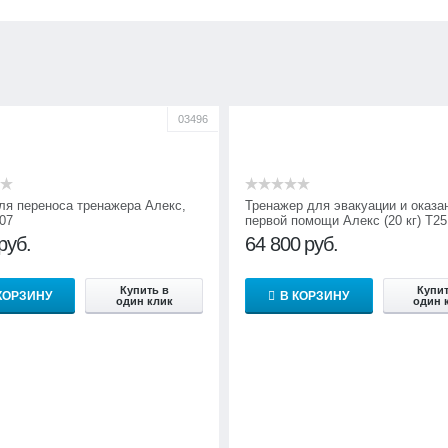
03496
ля переноса тренажера Алекс,
Тренажер для эвакуации и оказа
07
первой помощи Алекс (20 кг) Т25
руб.
64 800
руб.
Купить в
Купит
КОРЗИНУ
В КОРЗИНУ
один клик
один 