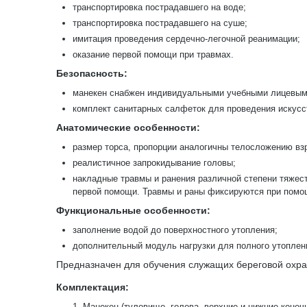
транспортировка пострадавшего на воде;
транспортировка пострадавшего на суше;
имитация проведения сердечно-легочной реанимации;
оказание первой помощи при травмах.
Безопасность:
манекен снабжен индивидуальными учебными лицевыми 
комплект санитарных салфеток для проведения искусс
Анатомические особенности:
размер торса, пропорции аналогичны телосложению вз
реалистичное запрокидывание головы;
накладные травмы и ранения различной степени тяжес
первой помощи. Травмы и раны фиксируются при помощ
Функциональные особенности:
заполнение водой до поверхностного утопления;
дополнительный модуль нагрузки для полного утоплен
Предназначен для обучения служащих береговой охра
Комплектация:
Манекен (туловище, голова, верхние и нижние конеч