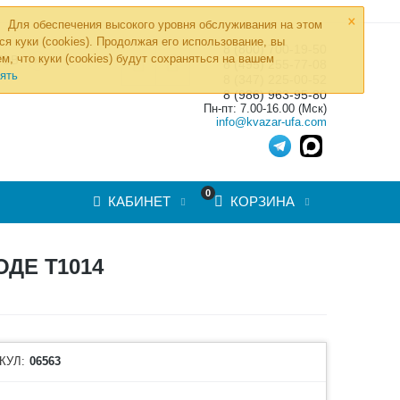
×
Для обеспечения высокого уровня обслуживания на этом
ся куки (cookies). Продолжая его использование, вы
8 (800) 700-19-50
»
м, что куки (cookies) будут сохраняться на вашем
ТОВ
8 (495) 255-77-08
ять
8 (347) 225-00-52
8 (986) 963-95-80
Пн-пт: 7.00-16.00 (Мск)
info@kvazar-ufa.com
0
КАБИНЕТ
КОРЗИНА
ДЕ Т1014
КУЛ:
06563