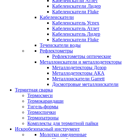
Кабелеискатли Атлет
Кабелеискатели Лидер
Кабелеискатели Fluke
Кабелеискатели
Кабелеискатель Успех
Кабелеискатель Атлет
Кабелеискатель Лидер
Кабелеискатели Fluke
Течеискатели воды
Рефлектометры
Рефлектометры оптические
Металлоискатели и металлодетекторы
Металлодетекторы Дозор
Металлодетекторы АКА
Металлоискатели Garrett
Досмотровые металлоискатели
Термитная сварка
Термосмеси
Термокарандаши
Тигель-формы
Термоспички
Термопатроны
Комплекты для термитной пайки
Искробезопасный инструмент
Молотки омедненные