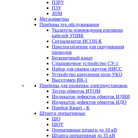
ПЗРУ
ПЗУ
ЗПМ
Мегаомметры
Приборы тех.обслуживания
Указатель повреждения изоляции
кабелей УПИК
Сигнализатор ИСОН-К
Приспособления для скручивания
проводов
Бесконечный канат
Страховочное устройство СУ-1
Набор для сварки скруток НИСС
Устройство крепления опор УКО
Высотомер ВК-1
Приборы для проверки электроустановок
Тестер обмоток ИТОМ
Индикатор дефектов обмоток ИДВИ
Индикатор дефектов обмоток ИДО
Прибор Квант - К
Штанги оперативные
ШО
ШОУ
Оперативные штанги до 10 кВ
Штанга оперативная до 35 кВ