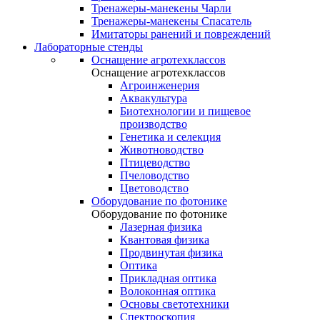
Тренажеры-манекены Чарли
Тренажеры-манекены Спасатель
Имитаторы ранений и повреждений
Лабораторные стенды
Оснащение агротехклассов
Оснащение агротехклассов
Агроинженерия
Аквакультура
Биотехнологии и пищевое
производство
Генетика и селекция
Животноводство
Птицеводство
Пчеловодство
Цветоводство
Оборудование по фотонике
Оборудование по фотонике
Лазерная физика
Квантовая физика
Продвинутая физика
Оптика
Прикладная оптика
Волоконная оптика
Основы светотехники
Спектроскопия