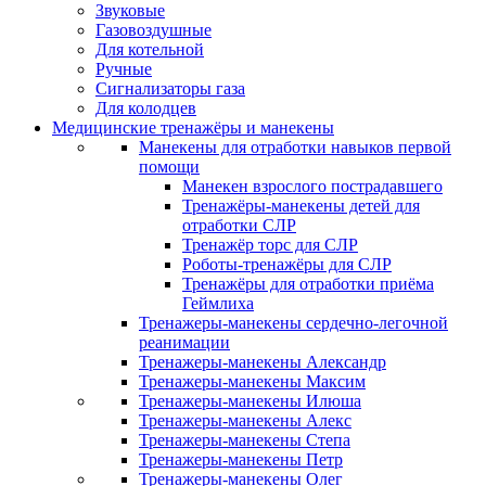
Звуковые
Газовоздушные
Для котельной
Ручные
Сигнализаторы газа
Для колодцев
Медицинские тренажёры и манекены
Манекены для отработки навыков первой
помощи
Манекен взрослого пострадавшего
Тренажёры-манекены детей для
отработки СЛР
Тренажёр торс для СЛР
Роботы-тренажёры для СЛР
Тренажёры для отработки приёма
Геймлиха
Тренажеры-манекены сердечно-легочной
реанимации
Тренажеры-манекены Александр
Тренажеры-манекены Максим
Тренажеры-манекены Илюша
Тренажеры-манекены Алекс
Тренажеры-манекены Степа
Тренажеры-манекены Петр
Тренажеры-манекены Олег