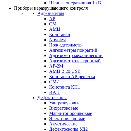
Штанга оперативная 1 кВ
Приборы неразрушающего контроля
Адгезиметры
АР
СМ
АМЦ
Константа
Novotest
Нож адгезиметр
Адгезиметры покрытий
Адгезиметр механический
Адгезиметр электронный
АР-2М
АМЦ-2-20 USB
Константа АР-решетка
СМ-1
Константа КН1
ИА-1
Дефектоскопы
Ультразвуковые
Вихретоковые
Магнитопорошковые
Электроискровые
Акустические
Дефектоскопы УД2