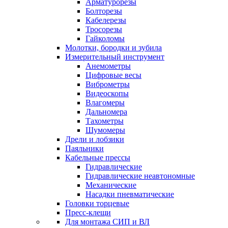
Арматурорезы
Болторезы
Кабелерезы
Тросорезы
Гайколомы
Молотки, бородки и зубила
Измерительный инструмент
Анемометры
Цифровые весы
Виброметры
Видеоскопы
Влагомеры
Дальномера
Тахометры
Шумомеры
Дрели и лобзики
Паяльники
Кабельные прессы
Гидравлические
Гидравлические неавтономные
Механические
Насадки пневматические
Головки торцевые
Пресс-клещи
Для монтажа СИП и ВЛ