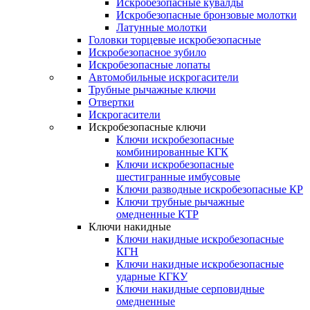
Искробезопасные кувалды
Искробезопасные бронзовые молотки
Латунные молотки
Головки торцевые искробезопасные
Искробезопасное зубило
Искробезопасные лопаты
Автомобильные искрогасители
Трубные рычажные ключи
Отвертки
Искрогасители
Искробезопасные ключи
Ключи искробезопасные
комбинированные КГК
Ключи искробезопасные
шестигранные имбусовые
Ключи разводные искробезопасные КР
Ключи трубные рычажные
омедненные КТР
Ключи накидные
Ключи накидные искробезопасные
КГН
Ключи накидные искробезопасные
ударные КГКУ
Ключи накидные серповидные
омедненные