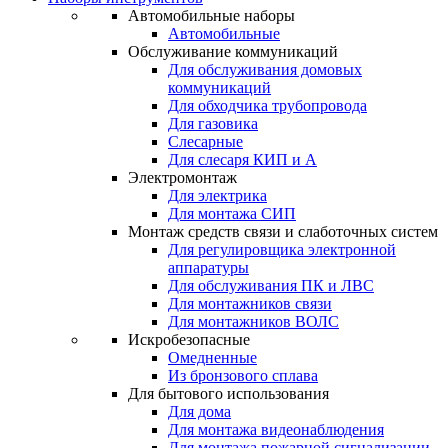
Автомобильные наборы
Автомобильные
Обслуживание коммуникаций
Для обслуживания домовых
коммуникаций
Для обходчика трубопровода
Для газовика
Слесарные
Для слесаря КИП и А
Электромонтаж
Для электрика
Для монтажа СИП
Монтаж средств связи и слаботочных систем
Для регулировщика электронной
аппаратуры
Для обслуживания ПК и ЛВС
Для монтажников связи
Для монтажников ВОЛС
Искробезопасные
Омедненные
Из бронзового сплава
Для бытового использования
Для дома
Для монтажа видеонаблюдения
Для монтажа пожарной сигнализации