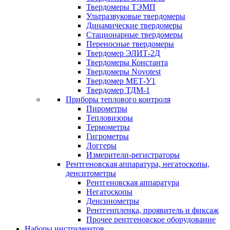
Твердомеры ТЭМП
Ультразвуковые твердомеры
Динамические твердомеры
Стационарные твердомеры
Переносные твердомеры
Твердомер ЭЛИТ-2Д
Твердомеры Константа
Твердомеры Novotest
Твердомер МЕТ-У1
Твердомер ТДМ-1
Приборы теплового контроля
Пирометры
Тепловизоры
Термометры
Гигрометры
Логгеры
Измерители-регистраторы
Рентгеновская аппаратура, негатоскопы,
денситометры
Рентгеновская аппаратура
Негатоскопы
Денсинометры
Рентгенпленка, проявитель и фиксаж
Прочее рентгеновское оборудование
Наборы инструментов