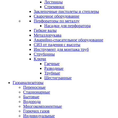
Лестницы
Стремянки
Заклепочные пистолеты и степлеры
Сварочное оборудование
Перфораторы по металлу
Насадки для перфоратора
Гибкие валы
Металлорукава
Аварийно-спасательное оборудование
СИЗ от падения с высоты
Инструмент для монтажа труб
Струбцины
Ключи
Гаечные
Разводные
Трубные
Шестигранные
Газоанализаторы
Переносные
Стационарные
Бытовые
Водорода
Многокомпонентные
Горючих газов
Индивидуальные