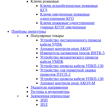
Ключи рожковые
Ключи искробезопасные рожковые
КГД
Ключи омедненные рожковые
односторонние КГО
Ключи рожковые односторонние
ударные КГОУ омедненные
Приборы энергетика
Популярные товары
Устройство дистанционного прокола
кабеля УДПК
Аппарат контроля опор АКОД
Измеритель натяжения тросов ИНТК-5
Устройство механического прокола
кабеля УМПК
Устройство прокола кабеля УПКП-130
Устройство для термитной сварки
проводов ПТСП-2
Устройство прокола кабеля УПКП-130
Аппарат контроля опор АКОД-М
Указатели напряжения
Тестеры и мультиметры
Заземления переносные
ЗПП
ЗПЛ