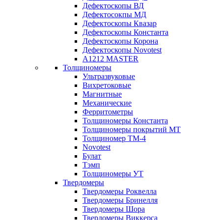
Дефектоскопы ВД
Дефектосокпы МД
Дефектоскопы Квазар
Дефектоскопы Константа
Дефектоскопы Корона
Дефектоскопы Novotest
А1212 MASTER
Толщиномеры
Ультразвуковые
Вихретоковые
Магнитные
Механические
Ферритометры
Толщиномеры Константа
Толщиномеры покрытий МТ
Толщиномер ТМ-4
Novotest
Булат
Тэмп
Толщиномеры УТ
Твердомеры
Твердомеры Роквелла
Твердомеры Бринелля
Твердомеры Шора
Твердомеры Виккерса