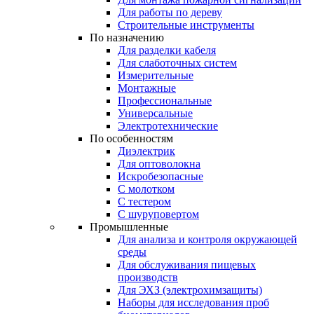
Для работы по дереву
Строительные инструменты
По назначению
Для разделки кабеля
Для слаботочных систем
Измерительные
Монтажные
Профессиональные
Универсальные
Электротехнические
По особенностям
Диэлектрик
Для оптоволокна
Искробезопасные
С молотком
С тестером
С шуруповертом
Промышленные
Для анализа и контроля окружающей
среды
Для обслуживания пищевых
производств
Для ЭХЗ (электрохимзащиты)
Наборы для исследования проб