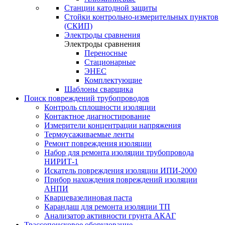
Станции катодной защиты
Стойки контрольно-измерительных пунктов
(СКИП)
Электроды сравнения
Электроды сравнения
Переносные
Стационарные
ЭНЕС
Комплектующие
Шаблоны сварщика
Поиск повреждений трубопроводов
Контроль сплошности изоляции
Контактное диагностирование
Измерители концентрации напряжения
Термоусаживаемые ленты
Ремонт повреждения изоляции
Набор для ремонта изоляции трубопровода
НИРИТ-1
Искатель повреждения изоляции ИПИ-2000
Прибор нахождения повреждений изоляции
АНПИ
Кварцевазелиновая паста
Карандаш для ремонта изоляции ТП
Анализатор активности грунта АКАГ
Трассопоисковое оборудование