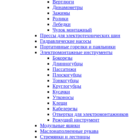
Вертлюги
Динамометры
Зажимы
Ролики
Лебедки
Чулок монтажный
Прессы для электротехнических шин
Гидравлические насосы
Портативные горелки и паяльники
Электромонтажные инструменты
Бокорезы
Длинногубцы
Пассатижи
Плоскогубцы
Тонкогубцы
Круглогубцы
Кусачки
Утконосы
Клещи
Кабелерезы
Отвертки для электромонтажников
Режущий инструмент
Модульные ящики
Маслонаполненные рукава
Стремянки и лестницы