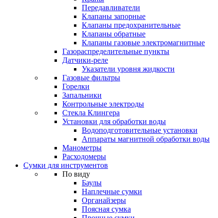
Передавливатели
Клапаны запорные
Клапаны предохранительные
Клапаны обратные
Клапаны газовые электромагнитные
Газораспределительные пункты
Датчики-реле
Указатели уровня жидкости
Газовые фильтры
Горелки
Запальники
Контрольные электроды
Стекла Клингера
Установки для обработки воды
Водоподготовительные установки
Аппараты магнитной обработки воды
Манометры
Расходомеры
Сумки для инструментов
По виду
Баулы
Наплечные сумки
Органайзеры
Поясная сумка
Прочные сумки