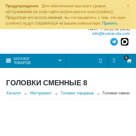
×
Предупреждение
Для обеспечения высокого уровня
8 (800) 700-19-50
обслуживания на этом сайте используются куки (cookies).
8 (495) 255-77-08
Продолжая его использование, вы соглашаетесь с тем, что куки
8 (347) 225-00-52
(cookies) будут сохраняться на вашем компьютере:
Принять
8 (986) 963-95-80
Пн-пт: 7.00-16.00 (Мск)
info@kvazar-ufa.com
0
КАТАЛОГ
ТОВАРОВ
ГОЛОВКИ СМЕННЫЕ 8
Каталог
Инструмент
Головки торцевые
Головки сменные 