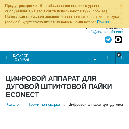
×
Предупреждение
Для обеспечения высокого уровня
8 (800) 700-19-50
обслуживания на этом сайте используются куки (cookies).
8 (495) 255-77-08
Продолжая его использование, вы соглашаетесь с тем, что куки
8 (347) 225-00-52
(cookies) будут сохраняться на вашем компьютере:
Принять
8 (986) 963-95-80
Пн-пт: 7.00-16.00 (Мск)
info@kvazar-ufa.com
0
КАТАЛОГ
ТОВАРОВ
ЦИФРОВОЙ АППАРАТ ДЛЯ
ДУГОВОЙ ШТИФТОВОЙ ПАЙКИ
ECONECT
Каталог
Термитная сварка
Цифровой аппарат для дуговой 