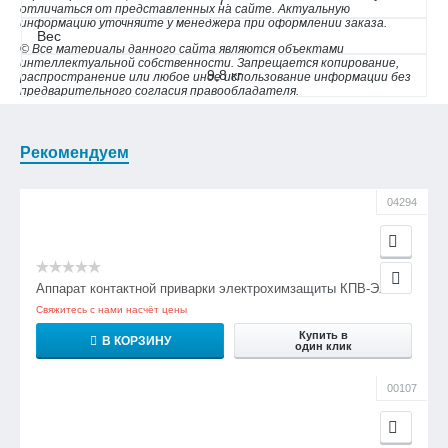
7.
отличаться от представленных на сайте. Актуальную
информацию уточняйте у менеджера при оформлении заказа.
Вес
© Все материалы данного сайта являются объектами
интеллектуальной собственности. Запрещается копирование,
9,8 кг
распространение или любое иное использование информации без
предварительного согласия правообладателя.
Рекомендуем
04294
Аппарат контактной приварки электрохимзащиты КПВ-ЭХЗ
Свяжитесь с нами насчёт цены
Купить в
В КОРЗИНУ
один клик
00107