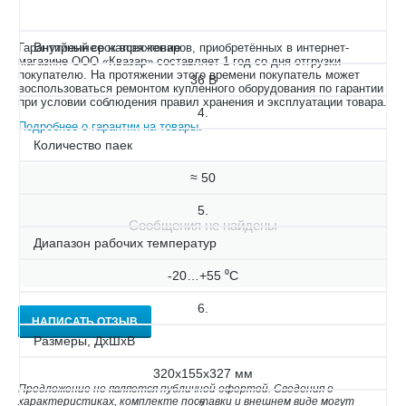
3.
Внутреннее напряжение
Гарантийный срок всех товаров, приобретённых в интернет-
магазине ООО «Квазар» составляет 1 год со дня отгрузки
покупателю. На протяжении этого времени покупатель может
36 В
воспользоваться ремонтом купленного оборудования по гарантии
при условии соблюдения правил хранения и эксплуатации товара.
4.
Подробнее о гарантии на товары
.
Количество паек
≈ 50
5.
Сообщения не найдены
Диапазон рабочих температур
-20…+55 ⁰С
6.
НАПИСАТЬ ОТЗЫВ
Размеры, ДхШхВ
320х155х327 мм
Предложение не является публичной офертой. Сведения о
характеристиках, комплекте поставки и внешнем виде могут