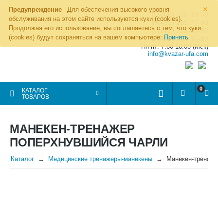
×
Предупреждение
Для обеспечения высокого уровня
8 (800) 700-19-50
обслуживания на этом сайте используются куки (cookies).
8 (495) 255-77-08
Продолжая его использование, вы соглашаетесь с тем, что куки
8 (347) 225-00-52
(cookies) будут сохраняться на вашем компьютере:
Принять
8 (986) 963-95-80
Пн-пт: 7.00-16.00 (Мск)
info@kvazar-ufa.com
0
КАТАЛОГ
ТОВАРОВ
МАНЕКЕН-ТРЕНАЖЕР
ПОПЕРХНУВШИЙСЯ ЧАРЛИ
Каталог
Медицинские тренажеры-манекены
Манекен-тренаж