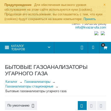
×
Предупреждение
Для обеспечения высокого уровня
8 (800) 700-19-50
обслуживания на этом сайте используются куки (cookies).
8 (495) 255-77-08
Продолжая его использование, вы соглашаетесь с тем, что куки
8 (347) 225-00-52
(cookies) будут сохраняться на вашем компьютере:
Принять
8 (986) 963-95-80
Пн-пт: 7.00-16.00 (Мск)
info@kvazar-ufa.com
0
КАТАЛОГ
ТОВАРОВ
БЫТОВЫЕ ГАЗОАНАЛИЗАТОРЫ
УГАРНОГО ГАЗА
Каталог
Газоанализаторы
Газоанализаторы стационарные
Бытовые газоанализаторы угарного газа
По умолчанию