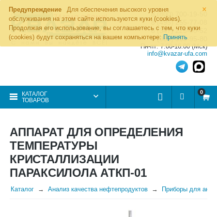
×
Предупреждение
Для обеспечения высокого уровня
8 (800) 700-19-50
обслуживания на этом сайте используются куки (cookies).
8 (495) 255-77-08
Продолжая его использование, вы соглашаетесь с тем, что куки
8 (347) 225-00-52
(cookies) будут сохраняться на вашем компьютере:
Принять
8 (986) 963-95-80
Пн-пт: 7.00-16.00 (Мск)
info@kvazar-ufa.com
0
КАТАЛОГ
ТОВАРОВ
АППАРАТ ДЛЯ ОПРЕДЕЛЕНИЯ
ТЕМПЕРАТУРЫ
КРИСТАЛЛИЗАЦИИ
ПАРАКСИЛОЛА АТКП-01
Каталог
Анализ качества нефтепродуктов
Приборы для анал