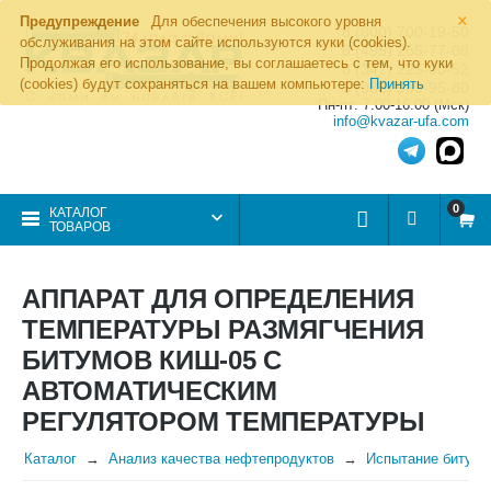
×
Предупреждение
Для обеспечения высокого уровня
8 (800) 700-19-50
обслуживания на этом сайте используются куки (cookies).
8 (495) 255-77-08
Продолжая его использование, вы соглашаетесь с тем, что куки
8 (347) 225-00-52
(cookies) будут сохраняться на вашем компьютере:
Принять
8 (986) 963-95-80
Пн-пт: 7.00-16.00 (Мск)
info@kvazar-ufa.com
0
КАТАЛОГ
ТОВАРОВ
АППАРАТ ДЛЯ ОПРЕДЕЛЕНИЯ
ТЕМПЕРАТУРЫ РАЗМЯГЧЕНИЯ
БИТУМОВ КИШ-05 С
АВТОМАТИЧЕСКИМ
РЕГУЛЯТОРОМ ТЕМПЕРАТУРЫ
Каталог
Анализ качества нефтепродуктов
Испытание битумо