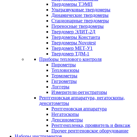
Твердомеры ТЭМП
Ультразвуковые твердомеры
Динамические твердомеры
Стационарные твердомеры
Переносные твердомеры
Твердомер ЭЛИТ-2Д
Твердомеры Константа
Твердомеры Novotest
Твердомер МЕТ-У1
Твердомер ТДМ-1
Приборы теплового контроля
Пирометры
Тепловизоры
Термометры
Гигрометры
Логгеры
Измерители-регистраторы
Рентгеновская аппаратура, негатоскопы,
денситометры
Рентгеновская аппаратура
Негатоскопы
Денсинометры
Рентгенпленка, проявитель и фиксаж
Прочее рентгеновское оборудование
Наборы инструментов