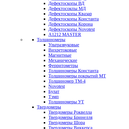
Дефектоскопы ВД
Дефектосокпы МД
Дефектоскопы Квазар
Дефектоскопы Константа
Дефектоскопы Корона
Дефектоскопы Novotest
А1212 MASTER
Толщиномеры
Ультразвуковые
Вихретоковые
Магнитные
Механические
Ферритометры
Толщиномеры Константа
Толщиномеры покрытий МТ
Толщиномер ТМ-4
Novotest
Булат
Тэмп
Толщиномеры УТ
Твердомеры
Твердомеры Роквелла
Твердомеры Бринелля
Твердомеры Шора
Твердомеры Виккерса