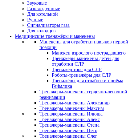
Звуковые
Газовоздушные
Для котельной
Ручные
Сигнализаторы газа
Для колодцев
Медицинские тренажёры и манекены
Манекены для отработки навыков первой
помощи
Манекен взрослого пострадавшего
Тренажёры-манекены детей для
отработки СЛР
Тренажёр торс для СЛР
Роботы-тренажёры для СЛР
Тренажёры для отработки приёма
Геймлиха
Тренажеры-манекены сердечно-легочной
реанимации
Тренажеры-манекены Александр
Тренажеры-манекены Максим
Тренажеры-манекены Илюша
Тренажеры-манекены Алекс
Тренажеры-манекены Степа
Тренажеры-манекены Петр
Тренажеры-манекены Олег