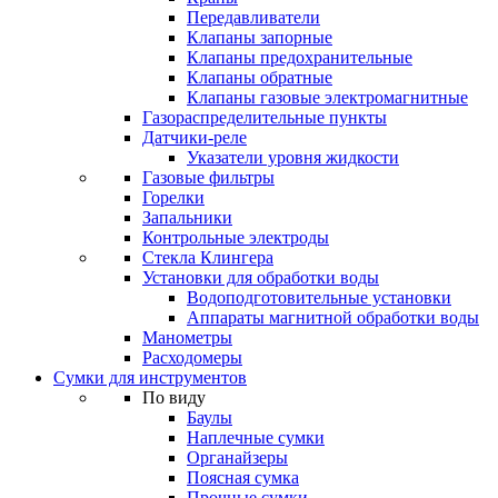
Передавливатели
Клапаны запорные
Клапаны предохранительные
Клапаны обратные
Клапаны газовые электромагнитные
Газораспределительные пункты
Датчики-реле
Указатели уровня жидкости
Газовые фильтры
Горелки
Запальники
Контрольные электроды
Стекла Клингера
Установки для обработки воды
Водоподготовительные установки
Аппараты магнитной обработки воды
Манометры
Расходомеры
Сумки для инструментов
По виду
Баулы
Наплечные сумки
Органайзеры
Поясная сумка
Прочные сумки