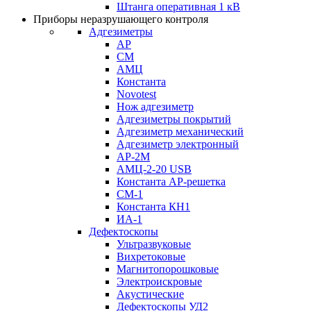
Штанга оперативная 1 кВ
Приборы неразрушающего контроля
Адгезиметры
АР
СМ
АМЦ
Константа
Novotest
Нож адгезиметр
Адгезиметры покрытий
Адгезиметр механический
Адгезиметр электронный
АР-2М
АМЦ-2-20 USB
Константа АР-решетка
СМ-1
Константа КН1
ИА-1
Дефектоскопы
Ультразвуковые
Вихретоковые
Магнитопорошковые
Электроискровые
Акустические
Дефектоскопы УД2