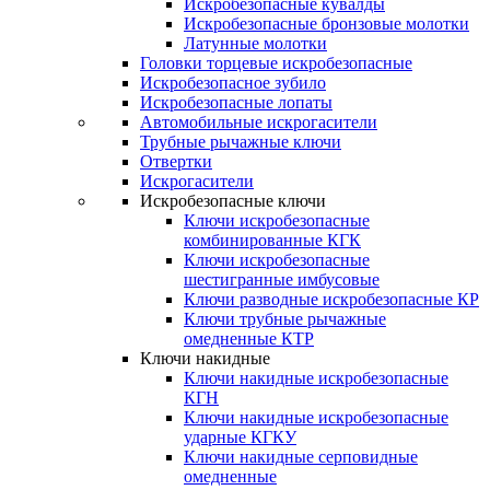
Искробезопасные кувалды
Искробезопасные бронзовые молотки
Латунные молотки
Головки торцевые искробезопасные
Искробезопасное зубило
Искробезопасные лопаты
Автомобильные искрогасители
Трубные рычажные ключи
Отвертки
Искрогасители
Искробезопасные ключи
Ключи искробезопасные
комбинированные КГК
Ключи искробезопасные
шестигранные имбусовые
Ключи разводные искробезопасные КР
Ключи трубные рычажные
омедненные КТР
Ключи накидные
Ключи накидные искробезопасные
КГН
Ключи накидные искробезопасные
ударные КГКУ
Ключи накидные серповидные
омедненные