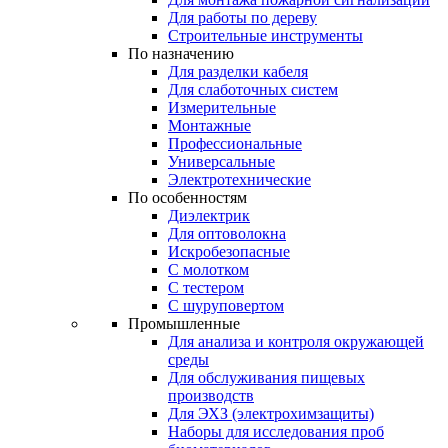
Для работы по дереву
Строительные инструменты
По назначению
Для разделки кабеля
Для слаботочных систем
Измерительные
Монтажные
Профессиональные
Универсальные
Электротехнические
По особенностям
Диэлектрик
Для оптоволокна
Искробезопасные
С молотком
С тестером
С шуруповертом
Промышленные
Для анализа и контроля окружающей
среды
Для обслуживания пищевых
производств
Для ЭХЗ (электрохимзащиты)
Наборы для исследования проб