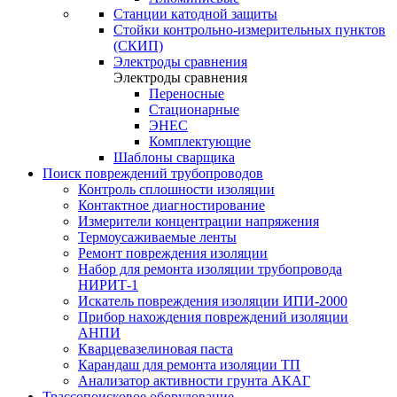
Станции катодной защиты
Стойки контрольно-измерительных пунктов
(СКИП)
Электроды сравнения
Электроды сравнения
Переносные
Стационарные
ЭНЕС
Комплектующие
Шаблоны сварщика
Поиск повреждений трубопроводов
Контроль сплошности изоляции
Контактное диагностирование
Измерители концентрации напряжения
Термоусаживаемые ленты
Ремонт повреждения изоляции
Набор для ремонта изоляции трубопровода
НИРИТ-1
Искатель повреждения изоляции ИПИ-2000
Прибор нахождения повреждений изоляции
АНПИ
Кварцевазелиновая паста
Карандаш для ремонта изоляции ТП
Анализатор активности грунта АКАГ
Трассопоисковое оборудование