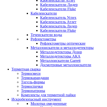
Кабелеискатли Атлет
Кабелеискатели Лидер
Кабелеискатели Fluke
Кабелеискатели
Кабелеискатель Успех
Кабелеискатель Атлет
Кабелеискатель Лидер
Кабелеискатели Fluke
Течеискатели воды
Рефлектометры
Рефлектометры оптические
Металлоискатели и металлодетекторы
Металлодетекторы Дозор
Металлодетекторы АКА
Металлоискатели Garrett
Досмотровые металлоискатели
Термитная сварка
Термосмеси
Термокарандаши
Тигель-формы
Термоспички
Термопатроны
Комплекты для термитной пайки
Искробезопасный инструмент
Молотки омедненные