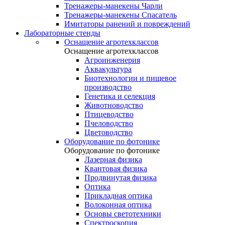
Тренажеры-манекены Чарли
Тренажеры-манекены Спасатель
Имитаторы ранений и повреждений
Лабораторные стенды
Оснащение агротехклассов
Оснащение агротехклассов
Агроинженерия
Аквакультура
Биотехнологии и пищевое
производство
Генетика и селекция
Животноводство
Птицеводство
Пчеловодство
Цветоводство
Оборудование по фотонике
Оборудование по фотонике
Лазерная физика
Квантовая физика
Продвинутая физика
Оптика
Прикладная оптика
Волоконная оптика
Основы светотехники
Спектроскопия