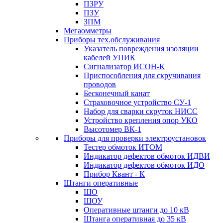
ПЗРУ
ПЗУ
ЗПМ
Мегаомметры
Приборы тех.обслуживания
Указатель повреждения изоляции
кабелей УПИК
Сигнализатор ИСОН-К
Приспособления для скручивания
проводов
Бесконечный канат
Страховочное устройство СУ-1
Набор для сварки скруток НИСС
Устройство крепления опор УКО
Высотомер ВК-1
Приборы для проверки электроустановок
Тестер обмоток ИТОМ
Индикатор дефектов обмоток ИДВИ
Индикатор дефектов обмоток ИДО
Прибор Квант - К
Штанги оперативные
ШО
ШОУ
Оперативные штанги до 10 кВ
Штанга оперативная до 35 кВ