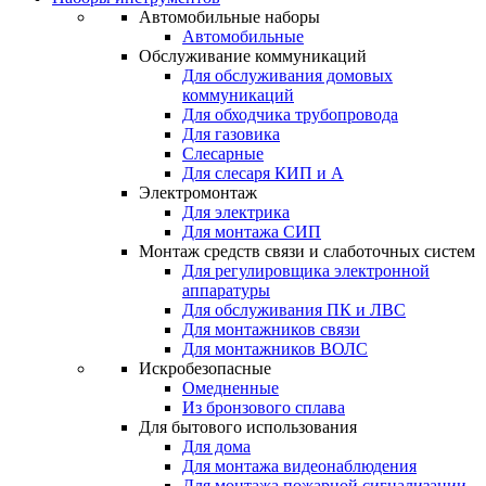
Автомобильные наборы
Автомобильные
Обслуживание коммуникаций
Для обслуживания домовых
коммуникаций
Для обходчика трубопровода
Для газовика
Слесарные
Для слесаря КИП и А
Электромонтаж
Для электрика
Для монтажа СИП
Монтаж средств связи и слаботочных систем
Для регулировщика электронной
аппаратуры
Для обслуживания ПК и ЛВС
Для монтажников связи
Для монтажников ВОЛС
Искробезопасные
Омедненные
Из бронзового сплава
Для бытового использования
Для дома
Для монтажа видеонаблюдения
Для монтажа пожарной сигнализации