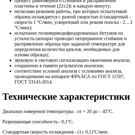
процесс равномерного сгибания и распрямления
пластины в течение (22±2)с в каждую минуту;
несколько режимов работы, при которых испытуемый
образец охлаждается с разной скоростью (стандартный -
скорость 1 °С/мин, ускоренный или режим поиска - 2…3
°С/мин);
испытание полимермодифицированных битумов на
усталость (аппарат проводит непрерывное сгибание и
распрямление образца при заданной температуре для
определения количества циклов, необходимых для
излома образца);
звуковую и световую сигнализацию окончания анализа;
сохранение в памяти результатов анализов;
соответствие условий анализа с условиями анализа,
проводимыми на аппарате ФРААСА по ГОСТ 11507,
ГОСТ 33143-2014.
Технические характеристики
Диапазон измерения температуры - от + 20 до – 45°C.
Разрешающая способность - 0,1°C.
Стандартная скорость охлаждения - (1± 0,1)°С/мин.