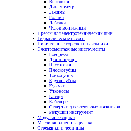
Вертлюги
Динамометры
Зажимы
Ролики
Лебедки
Чулок монтажный
Прессы для электротехнических шин
Гидравлические насосы
Портативные горелки и паяльники
Электромонтажные инструменты
Бокорезы
Длинногубцы
Пассатижи
Плоскогубцы
Тонкогубцы
Круглогубцы
Кусачки
Утконосы
Клещи
Кабелерезы
Отвертки для электромонтажников
Режущий инструмент
Модульные ящики
Маслонаполненные рукава
Стремянки и лестницы