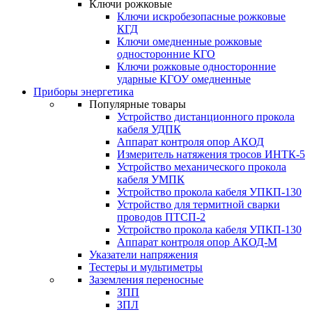
Ключи рожковые
Ключи искробезопасные рожковые
КГД
Ключи омедненные рожковые
односторонние КГО
Ключи рожковые односторонние
ударные КГОУ омедненные
Приборы энергетика
Популярные товары
Устройство дистанционного прокола
кабеля УДПК
Аппарат контроля опор АКОД
Измеритель натяжения тросов ИНТК-5
Устройство механического прокола
кабеля УМПК
Устройство прокола кабеля УПКП-130
Устройство для термитной сварки
проводов ПТСП-2
Устройство прокола кабеля УПКП-130
Аппарат контроля опор АКОД-М
Указатели напряжения
Тестеры и мультиметры
Заземления переносные
ЗПП
ЗПЛ