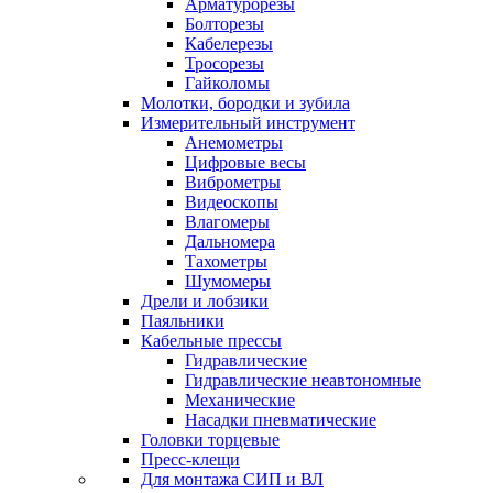
Арматурорезы
Болторезы
Кабелерезы
Тросорезы
Гайколомы
Молотки, бородки и зубила
Измерительный инструмент
Анемометры
Цифровые весы
Виброметры
Видеоскопы
Влагомеры
Дальномера
Тахометры
Шумомеры
Дрели и лобзики
Паяльники
Кабельные прессы
Гидравлические
Гидравлические неавтономные
Механические
Насадки пневматические
Головки торцевые
Пресс-клещи
Для монтажа СИП и ВЛ