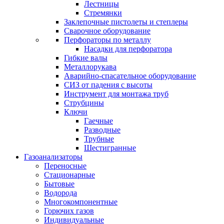
Лестницы
Стремянки
Заклепочные пистолеты и степлеры
Сварочное оборудование
Перфораторы по металлу
Насадки для перфоратора
Гибкие валы
Металлорукава
Аварийно-спасательное оборудование
СИЗ от падения с высоты
Инструмент для монтажа труб
Струбцины
Ключи
Гаечные
Разводные
Трубные
Шестигранные
Газоанализаторы
Переносные
Стационарные
Бытовые
Водорода
Многокомпонентные
Горючих газов
Индивидуальные