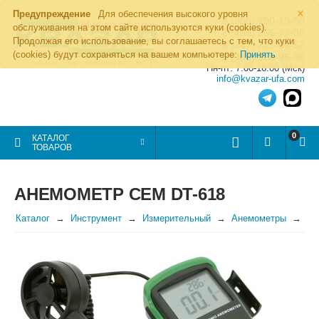
×
Предупреждение
Для обеспечения высокого уровня
8 (800) 700-19-50
обслуживания на этом сайте используются куки (cookies).
8 (495) 255-77-08
Продолжая его использование, вы соглашаетесь с тем, что куки
8 (347) 225-00-52
(cookies) будут сохраняться на вашем компьютере:
Принять
8 (986) 963-95-80
Пн-пт: 7.00-16.00 (Мск)
info@kvazar-ufa.com
0
КАТАЛОГ
ТОВАРОВ
АНЕМОМЕТР CEM DT-618
Каталог
Инструмент
Измерительный
Анемометры
Ан