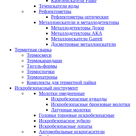
Кабелеискатели Fluke
Течеискатели воды
Рефлектометры
Рефлектометры оптические
Металлоискатели и металлодетекторы
Металлодетекторы Дозор
Металлодетекторы АКА
Металлоискатели Garrett
Досмотровые металлоискатели
Термитная сварка
Термосмеси
Термокарандаши
Тигель-формы
Термоспички
Термопатроны
Комплекты для термитной пайки
Искробезопасный инструмент
Молотки омедненные
Искробезопасные кувалды
Искробезопасные бронзовые молотки
Латунные молотки
Головки торцевые искробезопасные
Искробезопасное зубило
Искробезопасные лопаты
Автомобильные искрогасители