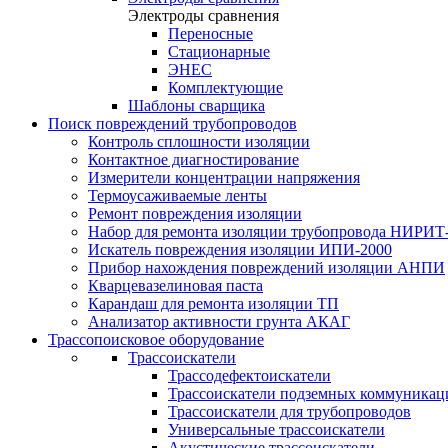
Электроды сравнения
Переносные
Стационарные
ЭНЕС
Комплектующие
Шаблоны сварщика
Поиск повреждений трубопроводов
Контроль сплошности изоляции
Контактное диагностирование
Измерители концентрации напряжения
Термоусаживаемые ленты
Ремонт повреждения изоляции
Набор для ремонта изоляции трубопровода НИРИТ
Искатель повреждения изоляции ИПИ-2000
Прибор нахождения повреждений изоляции АНПИ
Кварцевазелиновая паста
Карандаш для ремонта изоляции ТП
Анализатор активности грунта АКАГ
Трассопоисковое оборудование
Трассоискатели
Трассодефектоискатели
Трассоискатели подземных коммуникац
Трассоискатели для трубопроводов
Универсальные трассоискатели
Акустические трассоискатели