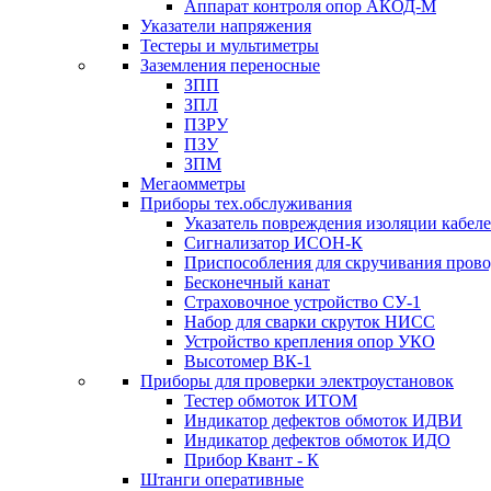
Аппарат контроля опор АКОД-М
Указатели напряжения
Тестеры и мультиметры
Заземления переносные
ЗПП
ЗПЛ
ПЗРУ
ПЗУ
ЗПМ
Мегаомметры
Приборы тех.обслуживания
Указатель повреждения изоляции кабе
Сигнализатор ИСОН-К
Приспособления для скручивания пров
Бесконечный канат
Страховочное устройство СУ-1
Набор для сварки скруток НИСС
Устройство крепления опор УКО
Высотомер ВК-1
Приборы для проверки электроустановок
Тестер обмоток ИТОМ
Индикатор дефектов обмоток ИДВИ
Индикатор дефектов обмоток ИДО
Прибор Квант - К
Штанги оперативные