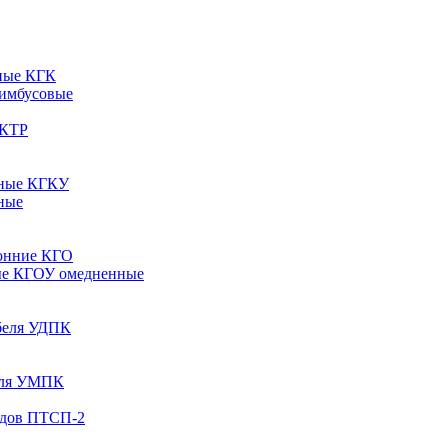
ные КГК
 имбусовые
 КТР
рные КГКУ
ные
онние КГО
ые КГОУ омедненные
абеля УДПК
беля УМПК
одов ПТСП-2