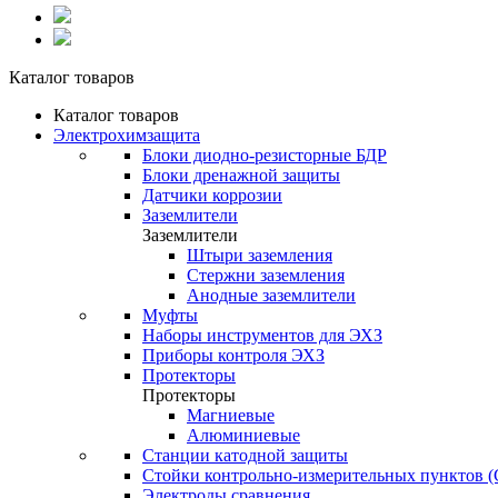
Каталог товаров
Каталог товаров
Электрохимзащита
Блоки диодно-резисторные БДР
Блоки дренажной защиты
Датчики коррозии
Заземлители
Заземлители
Штыри заземления
Стержни заземления
Анодные заземлители
Муфты
Наборы инструментов для ЭХЗ
Приборы контроля ЭХЗ
Протекторы
Протекторы
Магниевые
Алюминиевые
Станции катодной защиты
Стойки контрольно-измерительных пунктов 
Электроды сравнения