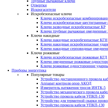
Трубные рычажные ключи
Отвертки
Искрогасители
Искробезопасные ключи
Ключи искробезопасные комбинирован
Ключи искробезопасные шестигранные
Ключи разводные искробезопасные КР
Ключи трубные рычажные омедненные
Ключи накидные
Ключи накидные искробезопасные КГН
Ключи накидные искробезопасные уда
Ключи накидные серповидные омеднен
Ключи рожковые
Ключи искробезопасные рожковые КГД
Ключи омедненные рожковые одностор
Ключи рожковые односторонние ударн
Приборы энергетика
Популярные товары
Устройство дистанционного прокола к
Аппарат контроля опор АКОД
Измеритель натяжения тросов ИНТК-5
Устройство механического прокола ка
Устройство прокола кабеля УПКП-130
Устройство для термитной сварки пров
Устройство прокола кабеля УПКП-130