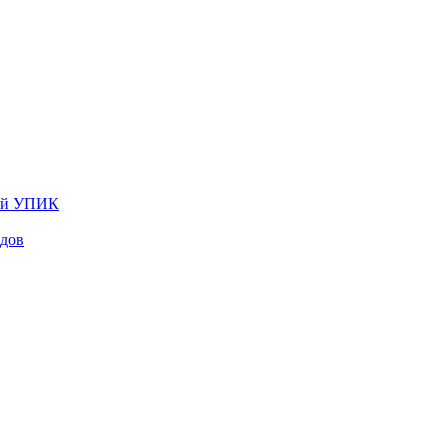
лей УПИК
одов