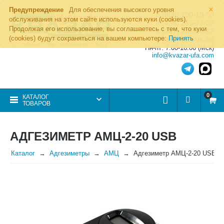
×
Предупреждение
Для обеспечения высокого уровня
8 (800) 700-19-50
обслуживания на этом сайте используются куки (cookies).
8 (495) 255-77-08
Продолжая его использование, вы соглашаетесь с тем, что куки
8 (347) 225-00-52
(cookies) будут сохраняться на вашем компьютере:
Принять
8 (986) 963-95-80
Пн-пт: 7.00-16.00 (Мск)
info@kvazar-ufa.com
0
КАТАЛОГ
ТОВАРОВ
АДГЕЗИМЕТР АМЦ-2-20 USB
Каталог
Адгезиметры
АМЦ
Адгезиметр АМЦ-2-20 USB