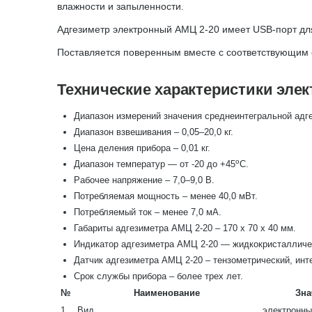
влажности и запыленности.
Адгезиметр электронный АМЦ 2-20 имеет USB-порт для
Поставляется поверенным вместе с соответствующим 
Технические характеристики элек
Диапазон измерений значения среднеинтегральной адгез
Диапазон взвешивания – 0,05–20,0 кг.
Цена деления прибора – 0,01 кг.
о
Диапазон температур — от -20 до +45
С.
Рабочее напряжение – 7,0–9,0 В.
Потребляемая мощность – менее 40,0 мВт.
Потребляемый ток – менее 7,0 мА.
Габариты адгезиметра АМЦ 2-20 – 170 х 70 х 40 мм.
Индикатор адгезиметра АМЦ 2-20 — жидкокристаллическ
Датчик адгезиметра АМЦ 2-20 – тензометрический, инте
Срок службы прибора – более трех лет.
№
Наименование
Зна
1
Вид
электронны