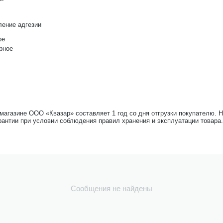
ление адгезии
ое
рное
-магазине ООО «Квазар» составляет 1 год со дня отгрузки покупателю. 
рантии при условии соблюдения правил хранения и эксплуатации товара.
Сообщения не найдены