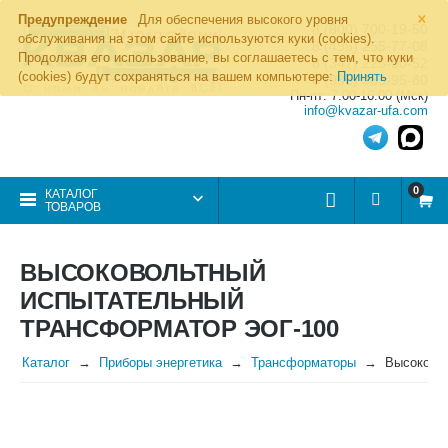
×
Предупреждение
Для обеспечения высокого уровня
8 (800) 700-19-50
обслуживания на этом сайте используются куки (cookies).
8 (495) 255-77-08
Продолжая его использование, вы соглашаетесь с тем, что куки
8 (347) 225-00-52
(cookies) будут сохраняться на вашем компьютере:
Принять
8 (986) 963-95-80
Пн-пт: 7.00-16.00 (Мск)
info@kvazar-ufa.com
0
КАТАЛОГ
ТОВАРОВ
ВЫСОКОВОЛЬТНЫЙ
ИСПЫТАТЕЛЬНЫЙ
ТРАНСФОРМАТОР ЭОГ-100
Каталог
Приборы энергетика
Трансформаторы
Высоково