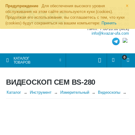
×
Предупреждение
Для обеспечения высокого уровня
8 (800) 700-19-50
обслуживания на этом сайте используются куки (cookies).
8 (495) 255-77-08
Продолжая его использование, вы соглашаетесь с тем, что куки
8 (347) 225-00-52
(cookies) будут сохраняться на вашем компьютере:
Принять
8 (986) 963-95-80
Пн-пт: 7.00-16.00 (Мск)
info@kvazar-ufa.com
0
КАТАЛОГ
ТОВАРОВ
ВИДЕОСКОП CEM BS-280
Каталог
Инструмент
Измерительный
Видеоскопы
Ви