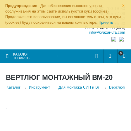
×
Предупреждение
Для обеспечения высокого уровня
8 (800) 700-19-50
обслуживания на этом сайте используются куки (cookies).
8 (495) 255-77-08
Продолжая его использование, вы соглашаетесь с тем, что куки
8 (347) 225-00-52
(cookies) будут сохраняться на вашем компьютере:
Принять
8 (986) 963-95-80
Пн-пт: 7.00-16.00 (Мск)
info@kvazar-ufa.com
0
КАТАЛОГ
ТОВАРОВ
ВЕРТЛЮГ МОНТАЖНЫЙ ВМ-20
Каталог
Инструмент
Для монтажа СИП и ВЛ
Вертлюги