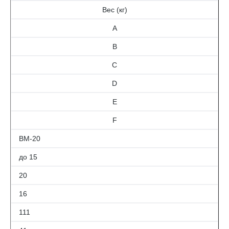
Вес (кг)
A
B
C
D
E
F
ВМ-20
до 15
20
16
111