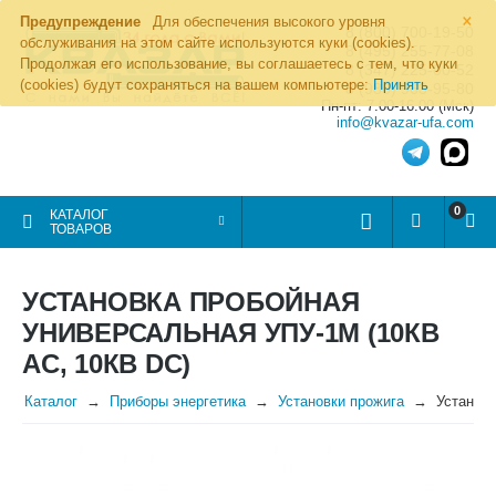
×
Предупреждение
Для обеспечения высокого уровня
8 (800) 700-19-50
обслуживания на этом сайте используются куки (cookies).
8 (495) 255-77-08
Продолжая его использование, вы соглашаетесь с тем, что куки
8 (347) 225-00-52
(cookies) будут сохраняться на вашем компьютере:
Принять
8 (986) 963-95-80
Пн-пт: 7.00-16.00 (Мск)
info@kvazar-ufa.com
0
КАТАЛОГ
ТОВАРОВ
УСТАНОВКА ПРОБОЙНАЯ
УНИВЕРСАЛЬНАЯ УПУ-1М (10КВ
AC, 10КВ DC)
Каталог
Приборы энергетика
Установки прожига
Установк